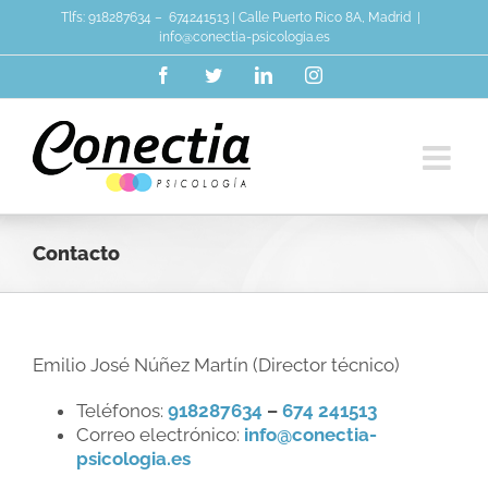
Skip
Tlfs:
918287634
–
674241513
| Calle Puerto Rico 8A, Madrid
|
to
info@conectia-psicologia.es
content
Facebook
Twitter
LinkedIn
Instagram
Contacto
Emilio José Núñez Martín (Director técnico)
Teléfonos:
918287634
–
674 241513
Correo electrónico:
info@conectia-
psicologia.es