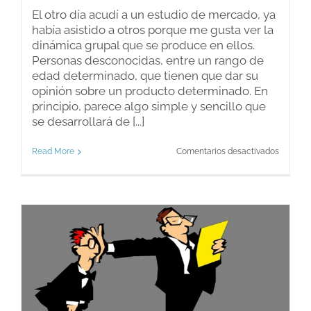
El otro día acudí a un estudio de mercado, ya
había asistido a otros porque me gusta ver la
dinámica grupal que se produce en ellos.
Personas desconocidas, entre un rango de
edad determinado, que tienen que dar su
opinión sobre un producto determinado. En
principio, parece algo simple y sencillo que
se desarrollará de [...]
en
Read More
Comentarios desactivados
El
sesgo
confirma
en
los
estudios
de
opinión.