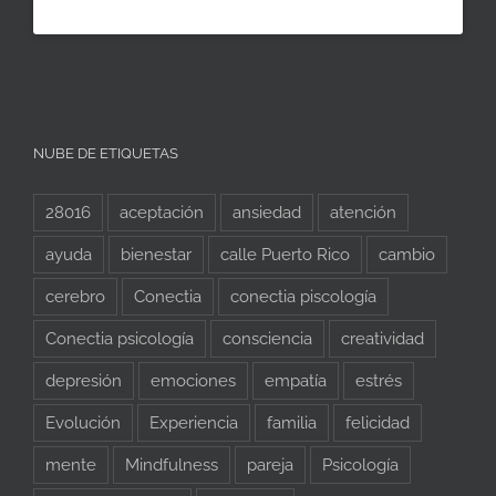
NUBE DE ETIQUETAS
28016
aceptación
ansiedad
atención
ayuda
bienestar
calle Puerto Rico
cambio
cerebro
Conectia
conectia piscología
Conectia psicología
consciencia
creatividad
depresión
emociones
empatía
estrés
Evolución
Experiencia
familia
felicidad
mente
Mindfulness
pareja
Psicología