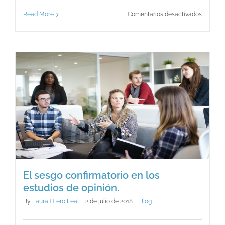
en
Read More
Comentarios desactivados
¿Qué
es
la
resilien
El sesgo confirmatorio en los
estudios de opinión.
By
Laura Otero Leal
|
2 de julio de 2018
|
Blog