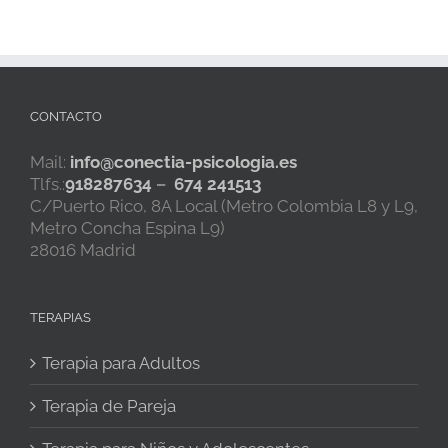
laboral
y
sus
fases.
CONTACTO
Mail:
info@conectia-psicologia.es
Tlfs.:
918287634
–
674 241513
C/Puerto Rico, 8A Local (Metro Colombia L8 y L9,
Metro Concha Espina L9)
28016 Madrid
TERAPIAS
Terapia para Adultos
Terapia de Pareja