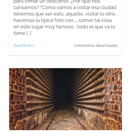
para tomar un descanso. ¿Por qué nos
cansamos? "Como vamos a visitar esa ciudad
tenemos que ver esto, aquello, visitar lo otro,
hacernos la típica foto con..., comer tal cosa
en este lugar muy famoso... todo el que va lo
tiene [...]
en
Read More
Comentarios desactivados
En
vacacio
¿Desca
o
te
cansas?