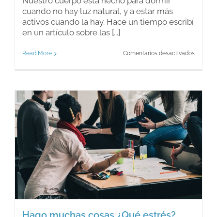
Nuestro cuerpo está hecho para dormir
cuando no hay luz natural, y a estar más
activos cuando la hay. Hace un tiempo escribí
en un artículo sobre las [...]
en
Read More
Comentarios desactivados
¿Por
qué
cuesta
dormir
de
día?
Hago muchas cosas ¿Qué estrés?