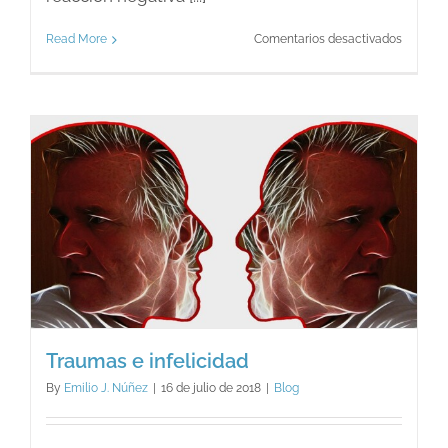
en
Read More
Comentarios desactivados
El
calor
y
los
nervios
Traumas e infelicidad
By
Emilio J. Núñez
|
16 de julio de 2018
|
Blog