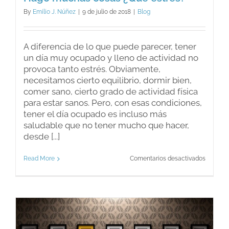
By
Emilio J. Núñez
|
9 de julio de 2018
|
Blog
A diferencia de lo que puede parecer, tener
un día muy ocupado y lleno de actividad no
provoca tanto estrés. Obviamente,
necesitamos cierto equilibrio, dormir bien,
comer sano, cierto grado de actividad física
para estar sanos. Pero, con esas condiciones,
tener el día ocupado es incluso más
saludable que no tener mucho que hacer,
desde [...]
en
Read More
Comentarios desactivados
Hago
muchas
cosas
¿Qué
estrés?