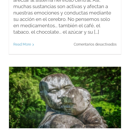
afectar al sistema nervioso central. Así,
muchas sustancias son activas y afectan a
nuestras emociones y conductas mediante
su acción en el cerebro. No pensemos solo
en medicamentos... también el café, el
tabaco, el chocolate... el azúcar y su [...]
en
Read More
Comentarios desactivados
¿Sabías
que
los
psicofá