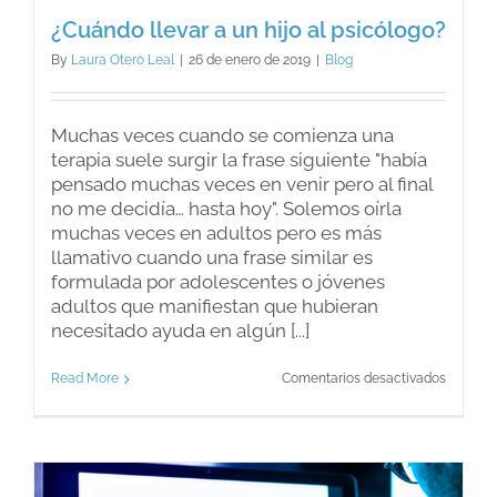
¿Cuándo llevar a un hijo al psicólogo?
By
Laura Otero Leal
|
26 de enero de 2019
|
Blog
Muchas veces cuando se comienza una
terapia suele surgir la frase siguiente "había
pensado muchas veces en venir pero al final
no me decidía… hasta hoy". Solemos oírla
muchas veces en adultos pero es más
llamativo cuando una frase similar es
formulada por adolescentes o jóvenes
adultos que manifiestan que hubieran
necesitado ayuda en algún [...]
en
Read More
Comentarios desactivados
¿Cuánd
llevar
a
un
hijo
al
psicólo