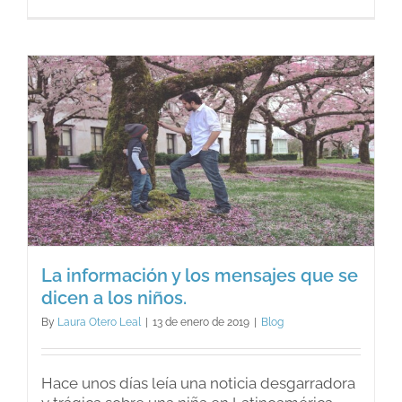
¿Qué
es
Anpac
y
cómo
surgió?
La información y los mensajes que se
dicen a los niños.
By
Laura Otero Leal
|
13 de enero de 2019
|
Blog
Hace unos días leía una noticia desgarradora