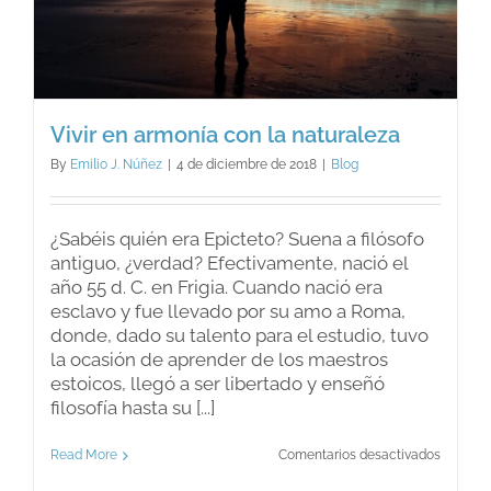
Vivir en armonía con la naturaleza
By
Emilio J. Núñez
|
4 de diciembre de 2018
|
Blog
¿Sabéis quién era Epicteto? Suena a filósofo
antiguo, ¿verdad? Efectivamente, nació el
año 55 d. C. en Frigia. Cuando nació era
esclavo y fue llevado por su amo a Roma,
donde, dado su talento para el estudio, tuvo
la ocasión de aprender de los maestros
estoicos, llegó a ser libertado y enseñó
filosofía hasta su [...]
en
Read More
Comentarios desactivados
Vivir
en