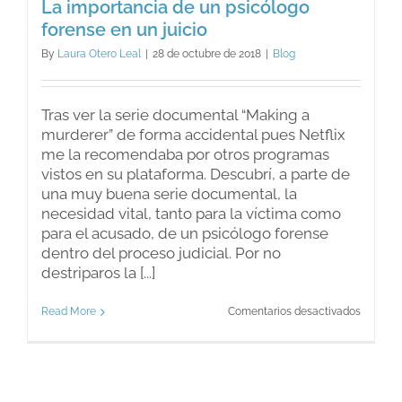
La importancia de un psicólogo
forense en un juicio
By
Laura Otero Leal
|
28 de octubre de 2018
|
Blog
Tras ver la serie documental “Making a
murderer” de forma accidental pues Netflix
me la recomendaba por otros programas
vistos en su plataforma. Descubrí, a parte de
una muy buena serie documental, la
necesidad vital, tanto para la víctima como
para el acusado, de un psicólogo forense
dentro del proceso judicial. Por no
destriparos la [...]
en
Read More
Comentarios desactivados
La
importa
de
un
psicólo
forense