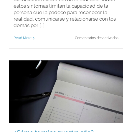
estos síntomas limitan la capacidad de la
persona que la padece para reconocer la
realidad, comunicarse y relacionarse con los
demás por [...]
en
Read More
Comentarios desactivados
Esquizof
una
enferm
con
dos
caras