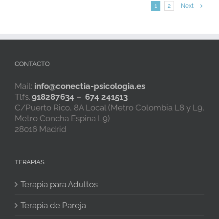
en
1
2
Next
un
juicio
CONTACTO
Mail:
info@conectia-psicologia.es
Tlfs.:
918287634
–
674 241513
C/Puerto Rico, 8A Local (Metro Colombia L8 y L9,
Metro Concha Espina L9)
28016 Madrid
TERAPIAS
Terapia para Adultos
Terapia de Pareja