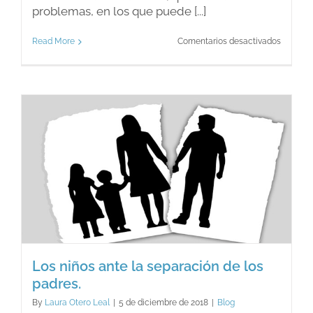
problemas, en los que puede [...]
en
Read More
Comentarios desactivados
Cuando
no
encont
la
solución
a
los
problem
Los niños ante la separación de los
padres.
By
Laura Otero Leal
|
5 de diciembre de 2018
|
Blog