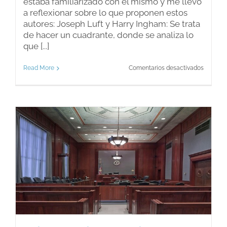
estaba familiarizado con el mismo y me llevó
a reflexionar sobre lo que proponen estos
autores: Joseph Luft y Harry Ingham: Se trata
de hacer un cuadrante, donde se analiza lo
que [...]
en
Read More
Comentarios desactivados
¿Qué
saben
los
demás
de
ti?