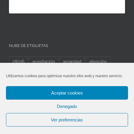
NUBE DE ETIQUETAS
28016
aceptación
ansiedad
atención
ayuda
bienestar
calle Puerto Rico
cambio
Utilizamos cookies para optimizar nuestro sitio web y nuestro servicio.
cerebro
Conectia
conectia piscología
Aceptar cookies
Conectia psicología
consciencia
creatividad
Denegado
depresión
emociones
empatía
estrés
Evolución
Experiencia
familia
felicidad
Ver preferencias
mente
Mindfulness
pareja
Psicología