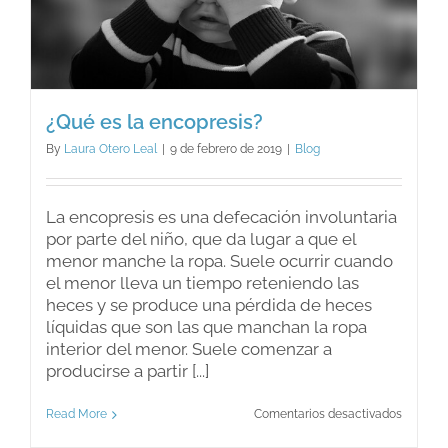
¿Qué es la encopresis?
By
Laura Otero Leal
|
9 de febrero de 2019
|
Blog
La encopresis es una defecación involuntaria
por parte del niño, que da lugar a que el
menor manche la ropa. Suele ocurrir cuando
el menor lleva un tiempo reteniendo las
heces y se produce una pérdida de heces
líquidas que son las que manchan la ropa
interior del menor. Suele comenzar a
producirse a partir [...]
en
Read More
Comentarios desactivados
¿Qué
es