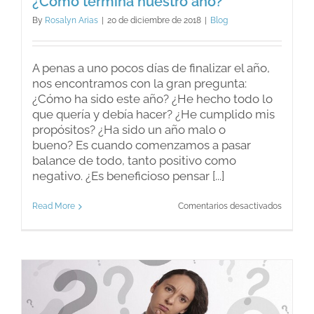
¿Cómo termina nuestro año?
By
Rosalyn Arias
|
20 de diciembre de 2018
|
Blog
A penas a uno pocos días de finalizar el año,
nos encontramos con la gran pregunta:
¿Cómo ha sido este año? ¿He hecho todo lo
que quería y debía hacer? ¿He cumplido mis
propósitos? ¿Ha sido un año malo o
bueno? Es cuando comenzamos a pasar
balance de todo, tanto positivo como
negativo. ¿Es beneficioso pensar [...]
en
Read More
Comentarios desactivados
¿Cómo
termina
nuestro
año?