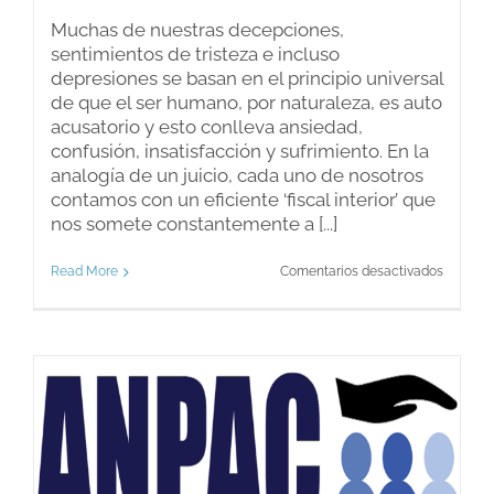
Muchas de nuestras decepciones,
sentimientos de tristeza e incluso
depresiones se basan en el principio universal
de que el ser humano, por naturaleza, es auto
acusatorio y esto conlleva ansiedad,
confusión, insatisfacción y sufrimiento. En la
analogía de un juicio, cada uno de nosotros
contamos con un eficiente ‘fiscal interior’ que
nos somete constantemente a [...]
en
Read More
Comentarios desactivados
Terapia
basada
en
un
juicio