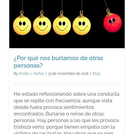
¿Por qué nos burlamos de otras
personas?
By
Emilio J. Núñez
|
13 de noviembre de 2018
|
Blog
He estado reflexionando sobre una conducta
que se repite con frecuencia, aunque vista
desde fuera provoca sentimientos
encontrados: Burlarse o reírse de otras
personas. Hay personas a las que les provoca
tristeza verlo, porque tienen empatía con la
víctima de las burlas. Hay otros que se ríen