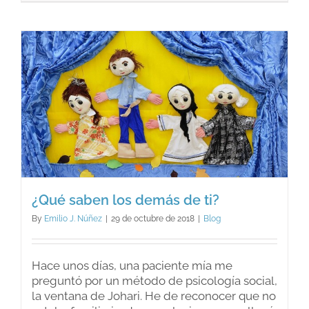
una
verdade
epidemi
¿Qué saben los demás de ti?
By
Emilio J. Núñez
|
29 de octubre de 2018
|
Blog
Hace unos días, una paciente mía me
preguntó por un método de psicología social,
la ventana de Johari. He de reconocer que no