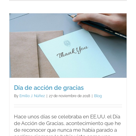
armonía
con
la
natural
Día de acción de gracias
By
Emilio J. Núñez
|
27 de noviembre de 2018
|
Blog
Hace unos días se celebraba en EE.UU. el Día
de Acción de Gracias, acontecimiento que he
de reconocer que nunca me había parado a