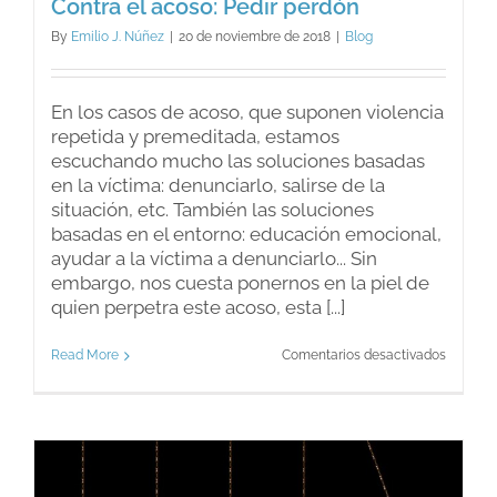
Contra el acoso: Pedir perdón
By
Emilio J. Núñez
|
20 de noviembre de 2018
|
Blog
En los casos de acoso, que suponen violencia
repetida y premeditada, estamos
escuchando mucho las soluciones basadas
en la víctima: denunciarlo, salirse de la
situación, etc. También las soluciones
basadas en el entorno: educación emocional,
ayudar a la víctima a denunciarlo... Sin
embargo, nos cuesta ponernos en la piel de
quien perpetra este acoso, esta [...]
en
Read More
Comentarios desactivados
Contra
el
acoso:
Pedir
perdón