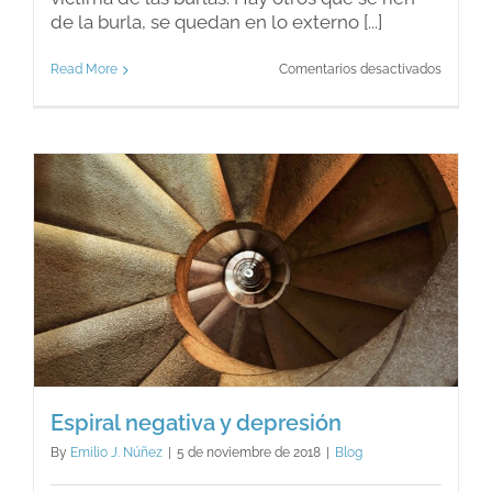
de la burla, se quedan en lo externo [...]
en
Read More
Comentarios desactivados
¿Por
qué
nos
burlamo
de
otras
persona
Espiral negativa y depresión
By
Emilio J. Núñez
|
5 de noviembre de 2018
|
Blog