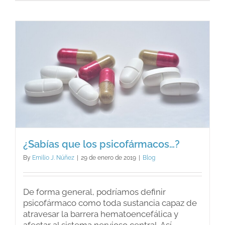
la
encopre
¿Sabías que los psicofármacos…?
By
Emilio J. Núñez
|
29 de enero de 2019
|
Blog
De forma general, podríamos definir
psicofármaco como toda sustancia capaz de
atravesar la barrera hematoencefálica y