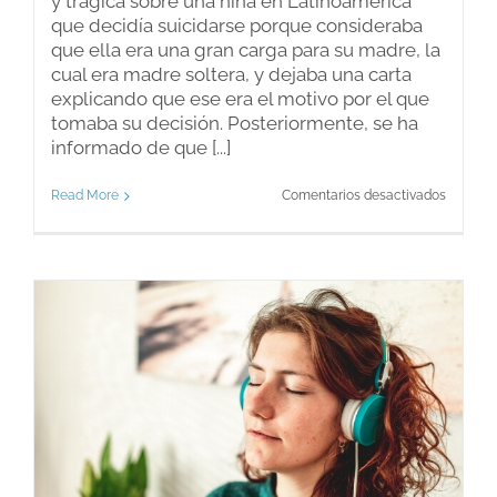
y trágica sobre una niña en Latinoamérica
que decidía suicidarse porque consideraba
que ella era una gran carga para su madre, la
cual era madre soltera, y dejaba una carta
explicando que ese era el motivo por el que
tomaba su decisión. Posteriormente, se ha
informado de que [...]
en
Read More
Comentarios desactivados
La
informa
y
los
mensaj
que
se
dicen
a
los
niños.