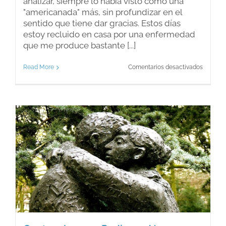
analizar, siempre lo había visto como una
"americanada" más, sin profundizar en el
sentido que tiene dar gracias. Estos días
estoy recluido en casa por una enfermedad
que me produce bastante [...]
en
Read More
Comentarios desactivados
Día
de
acción
de
gracias