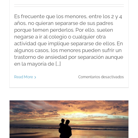
Es frecuente que los menores, entre los 2 y 4
años, no quieran separarse de sus padres
porque temen perderlos. Por ello, suelen
negarse a ir al colegio o cualquier otra
actividad que implique separarse de ellos. En
algunos casos, los menores pueden sufrir un
trastorno de ansiedad por separación aunque
en la mayoría de [...]
en
Read More
Comentarios desactivados
Los
niños
ante
la
separac
de
los
padres.