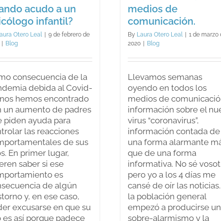
ando acudo a un
medios de
icólogo infantil?
comunicación.
aura Otero Leal
|
9 de febrero de
By
Laura Otero Leal
|
1 de marzo
|
Blog
2020
|
Blog
mo consecuencia de la
Llevamos semanas
demia debida al Covid-
oyendo en todos los
 nos hemos encontrado
medios de comunicació
n un aumento de padres
información sobre el nu
 piden ayuda para
virus “coronavirus”,
trolar las reacciones
información contada de
mportamentales de sus
una forma alarmante m
os. En primer lugar,
que de una forma
eren saber si ese
informativa. No sé vosot
mportamiento es
pero yo a los 4 días me
secuencia de algún
cansé de oír las noticias
storno y, en ese caso,
la población general
er excusarse en que su
empezó a producirse un
o es así porque padece
sobre-alarmismo y la