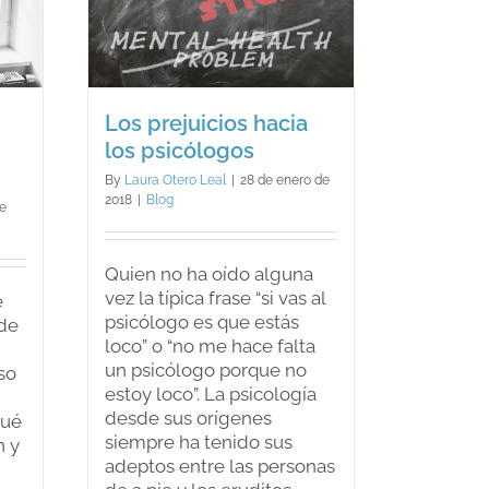
ios
s
os
Los prejuicios hacia
los psicólogos
By
Laura Otero Leal
|
28 de enero de
2018
|
Blog
de
Quien no ha oído alguna
vez la típica frase “si vas al
e
psicólogo es que estás
de
loco” o “no me hace falta
un psicólogo porque no
so
estoy loco”. La psicología
desde sus orígenes
qué
siempre ha tenido sus
n y
adeptos entre las personas