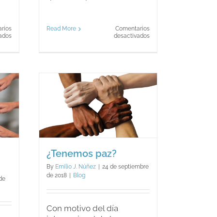
Read More
Comentarios
rios
en
en
desactivados
ados
La
El
importancia
alarmismo
de
de
los
los
mensajes.
medios
de
comunicación.
paz?
¿Tenemos paz?
By
Emilio J. Núñez
|
24 de septiembre
de 2018
|
Blog
de
Con motivo del día