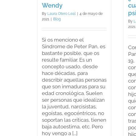
Wendy
cu
ps
By
Laura Otero Leal
|
4 de mayo de
2021
|
Blog
By
L
2021
Si os menciono el
Síndrome de Peter Pan, es
Co
bastante posible, que os
Pan
resulte familiar. Es un
19,
concepto usado, desde
co
hace décadas, para
que
describir aquellas personas
con
que son inmaduras para su
co
edad cronológica. Suelen
hij
ser personas que idealizan
qui
la juventud, narcisistas,
co
egoístas, egocéntricos, no
con
soportan las críticas, tienen
tra
baja autoestima, etc. Pero
pod
hoy vengo a [...]
hij