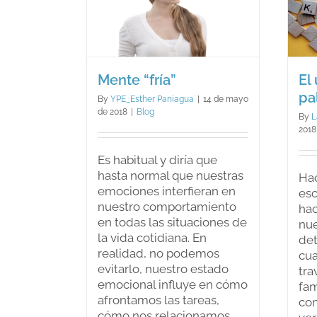
El uso erróneo de
 “fría”
las palabras.
log
Blog
Mente “fría”
El
pa
By
YPE_Esther Paniagua
|
14 de mayo
de 2018
|
Blog
By
L
2018
Es habitual y diría que
hasta normal que nuestras
Ha
emociones interfieran en
esc
nuestro comportamiento
hac
en todas las situaciones de
nue
la vida cotidiana. En
det
realidad, no podemos
cua
evitarlo, nuestro estado
tra
emocional influye en cómo
fam
afrontamos las tareas,
con
cómo nos relacionamos