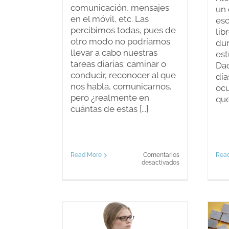
comunicación, mensajes
un 
en el móvil, etc. Las
esc
percibimos todas, pues de
lib
otro modo no podríamos
dur
llevar a cabo nuestras
est
tareas diarias: caminar o
Dac
conducir, reconocer al que
día
nos habla, comunicarnos,
ocu
pero ¿realmente en
que
cuántas de estas [...]
Read More
Comentarios
Rea
en
desactivados
La
terapia
de
una
imagen