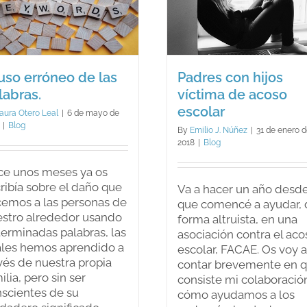
Padres con hijos
Los prejuic
víctima de acoso
hacia lo
escolar
psicólog
Blog
Blog
 uso erróneo de las
Padres con hijos
labras.
víctima de acoso
escolar
aura Otero Leal
|
6 de mayo de
|
Blog
By
Emilio J. Núñez
|
31 de enero 
2018
|
Blog
ce unos meses ya os
ribía sobre el daño que
Va a hacer un año desd
emos a las personas de
que comencé a ayudar, 
stro alrededor usando
forma altruista, en una
erminadas palabras, las
asociación contra el aco
les hemos aprendido a
escolar, FACAE. Os voy a
vés de nuestra propia
contar brevemente en 
ilia, pero sin ser
consiste mi colaboració
scientes de su
cómo ayudamos a los