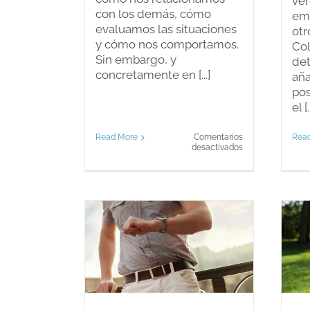
ver
con los demás, cómo
emo
evaluamos las situaciones
otr
y cómo nos comportamos.
Co
Sin embargo, y
det
concretamente en [...]
aña
pos
el [.
Read More
Comentarios
Rea
en
desactivados
Mente
“fría”
las cosas
La violencia en los
en como
humanos
remos
Blog
log