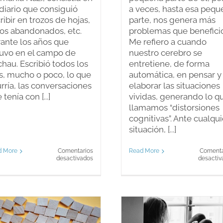
diario que consiguió
a veces, hasta esa pequ
ribir en trozos de hojas,
parte, nos genera más
ros abandonados, etc.
problemas que beneficio
ante los años que
Me refiero a cuando
uvo en el campo de
nuestro cerebro se
hau. Escribió todos los
entretiene, de forma
s, mucho o poco, lo que
automática, en pensar y
rría, las conversaciones
elaborar las situaciones
 tenía con [...]
vividas, generando lo q
llamamos “distorsiones
cognitivas”. Ante cualqui
situación, [...]
d More
Comentarios
Read More
Comenta
en
desactivados
desactiv
El
poder
de
la
voluntad
sobre
el
pensamiento.