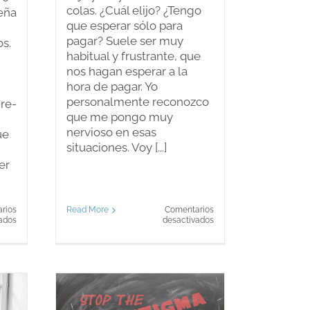
colas. ¿Cuál elijo? ¿Tengo
eña
que esperar sólo para
pagar? Suele ser muy
s.
habitual y frustrante, que
nos hagan esperar a la
hora de pagar. Yo
personalmente reconozco
 re-
que me pongo muy
nervioso en esas
ue
situaciones. Voy [...]
er
Read More
Comentarios
rios
en
en
desactivados
ados
¿Te
Las
agobia
interpretaciones
esperar
que
colas?
realiza
nuestro
cerebro.