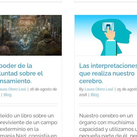
de
los
40?
Las
interpretaciones
¿Te agobia e
que realiza nuestro
colas?
cerebro.
Blog
Blog
 poder de la
Las interpretacione
luntad sobre el
que realiza nuestro
nsamiento.
cerebro.
aura Otero Leal
|
26 de agosto de
By
Laura Otero Leal
|
25 de agost
|
Blog
2018
|
Blog
leído un libro sobre un
Nuestro cerebro en un
reviviente de un campo
órgano con muchísima
exterminio en la
capacidad y utilizamos 
mania Nazi, consistía en
pequeña parte de él, pe