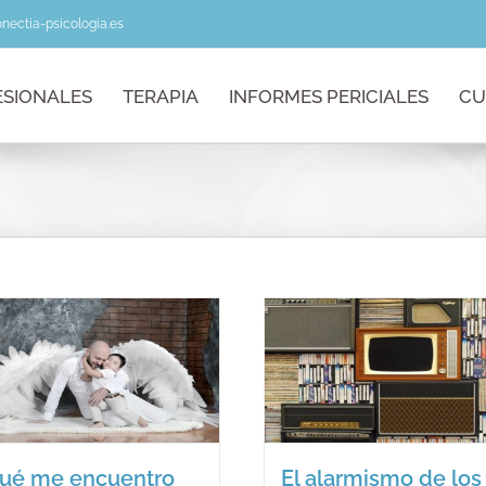
nectia-psicologia.es
ESIONALES
TERAPIA
INFORMES PERICIALES
CU
El alarmismo de
La importanc
los medios de
los mensaj
comunicación.
Blog
Blog
ué me encuentro
El alarmismo de los