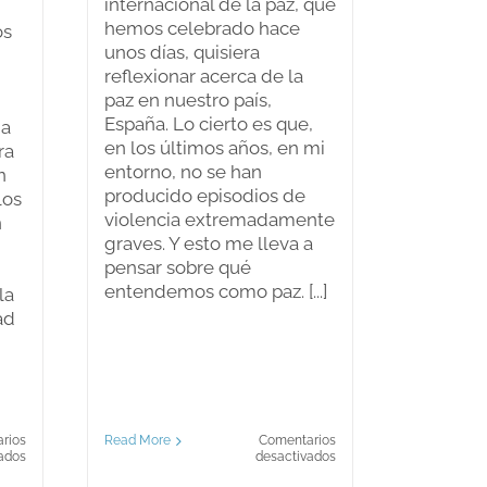
internacional de la paz, que
hemos celebrado hace
os
unos días, quisiera
reflexionar acerca de la
paz en nuestro país,
España. Lo cierto es que,
na
en los últimos años, en mi
ra
entorno, no se han
n
producido episodios de
los
violencia extremadamente
n
graves. Y esto me lleva a
pensar sobre qué
entendemos como paz. [...]
la
ad
rios
Read More
Comentarios
en
en
ados
desactivados
Acoso
¿Tenemos