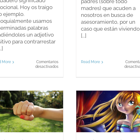
dadero significado
padres (sobre todo
cional. Hoy os traigo
madres) que acuden a
o ejemplo.
nosotros en busca de
loquialmente usamos
asesoramiento, por un
erminadas palabras
caso que están viviendo
diéndoles un adjetivo
[...]
itivo para contrarrestar
..]
Read More
Comenta
d More
Comentarios
en
desactiv
desactivados
El
uso
erróneo
de
las
palabras.
La vida cambia: ¡No
¿Tu vida está 
llores, Cenicienta!
Blog
Blog