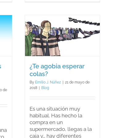
y
paz?
violencia
psicológica
sperar
s
¿Te agobia esperar
colas?
By
Emilio J. Núñez
|
21 de mayo de
2018
|
Blog
o de
Es una situación muy
habitual. Has hecho la
compra en un
supermercado, llegas a la
una
caja y… hay diferentes
ro