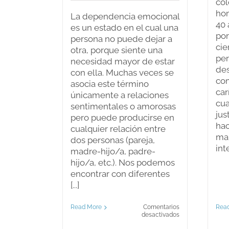
col
ho
La dependencia emocional
40 
es un estado en el cual una
por
persona no puede dejar a
cie
otra, porque siente una
per
necesidad mayor de estar
de
con ella. Muchas veces se
co
asocia este término
car
únicamente a relaciones
cua
sentimentales o amorosas
jus
pero puede producirse en
hac
cualquier relación entre
man
dos personas (pareja,
int
madre-hijo/a, padre-
hijo/a, etc.). Nos podemos
encontrar con diferentes
[...]
Rea
Read More
Comentarios
en
desactivados
Las