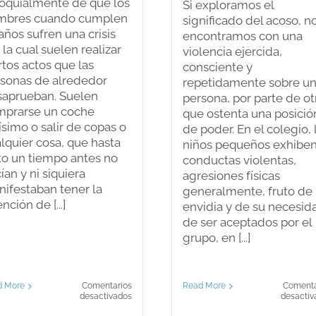
oquialmente de que los
Si exploramos el
mbres cuando cumplen
significado del acoso, n
años sufren una crisis
encontramos con una
 la cual suelen realizar
violencia ejercida,
rtos actos que las
consciente y
sonas de alrededor
repetidamente sobre u
saprueban. Suelen
persona, por parte de ot
mprarse un coche
que ostenta una posició
ísimo o salir de copas o
de poder. En el colegio, 
lquier cosa, que hasta
niños pequeños exhibe
to un tiempo antes no
conductas violentas,
ían y ni siquiera
agresiones físicas
ifestaban tener la
generalmente, fruto de 
ención de [...]
envidia y de su necesid
de ser aceptados por el
grupo, en [...]
d More
Comentarios
Read More
Comenta
en
desactivados
desactiv
¿Crisis