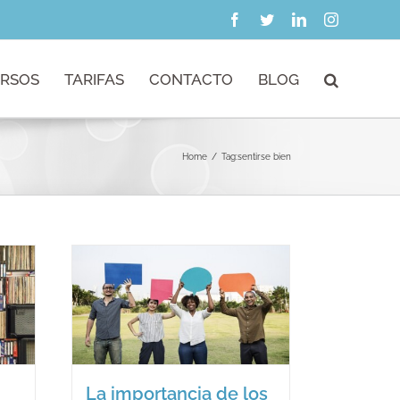
Facebook
Twitter
LinkedIn
Instagram
RSOS
TARIFAS
CONTACTO
BLOG
Home
/
Tag:
sentirse bien
ia de
es.
La importancia de los