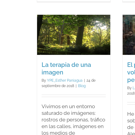
personas
dependientes
emocionales.
El poder de la
ia de una
voluntad sobre el
agen
pensamiento.
log
Blog
El
La terapia de una
vo
imagen
pe
By
YPE_Esther Paniagua
|
24 de
septiembre de 2018
|
Blog
By
L
2018
Vivimos en un entorno
saturado de imágenes:
He 
rostros de personas, tráfico
sob
en las calles, imágenes en
de 
los medios de
Ale