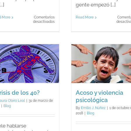
...]
gente empezó [...]
d More
Comentarios
Read More
Comenta
en
desactivados
desactiv
¿Qué
me
encuentro
cuando
acudo
a
un
psicólogo
infantil?
Acoso y violencia
¿Tenemos 
psicológica
Blog
Blog
risis de los 40?
Acoso y violencia
psicológica
aura Otero Leal
|
31 de marzo de
|
Blog
By
Emilio J. Núñez
|
1 de octubre 
2018
|
Blog
le hablarse