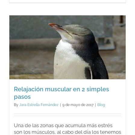
que
forzar
a
la
persona
a
ir
a
terapia?
Relajación muscular en 2 simples
pasos
By
Jara Estrella Fernández
|
9 de mayo de 2017
|
Blog
Una de las zonas que acumula más estrés
son los músculos, al cabo del día los tenemos