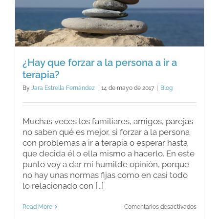
¿Hay que forzar a la persona a ir a
terapia?
By
Jara Estrella Fernández
|
14 de mayo de 2017
|
Blog
Muchas veces los familiares, amigos, parejas
no saben qué es mejor, si forzar a la persona
con problemas a ir a terapia o esperar hasta
que decida él o ella mismo a hacerlo. En este
punto voy a dar mi humilde opinión, porque
no hay unas normas fijas como en casi todo
lo relacionado con [...]
en
Read More
Comentarios desactivados
¿Hay