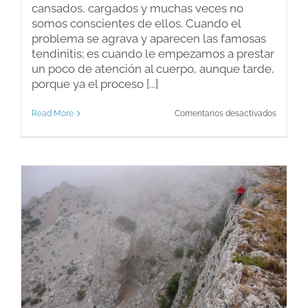
cansados, cargados y muchas veces no
somos conscientes de ellos. Cuando el
problema se agrava y aparecen las famosas
tendinitis; es cuando le empezamos a prestar
un poco de atención al cuerpo, aunque tarde,
porque ya el proceso [...]
en
Read More
Comentarios desactivados
Relajac
muscula
en
2
simples
pasos