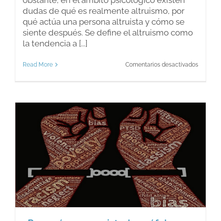
dudas de qué es realmente altruismo, por
qué actúa una persona altruista y cómo se
siente después. Se define el altruismo como
la tendencia a [...]
en
Read More
Comentarios desactivados
¿Qué
es
ser
altruista