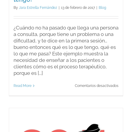
By
Jara Estrella Fernández
|
13 de febrero de 2017
|
Blog
¿Cuándo no ha pasado que llega una persona
a consulta, porque tiene un problema o una
dificultad, y te dice en la primera sesión…
bueno entonces qué es lo que tengo, qué es
lo que me pasa? Este ejemplo muestra la
necesidad de enseñar a los pacientes o
clientes cómo es el proceso terapéutico,
porque es [...]
en
Read More
Comentarios desactivados
Primera
sesión:
¿Qué
es
lo
que
tengo?