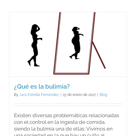
y
la
religión
¿compat
o
incompa
¿Qué es la bulimia?
By
Jara Estrella Fernández
|
15 de enero de 2017
|
Blog
Existen diversas problemáticas relacionadas
con el control en la ingesta de comida,
siendo la bulimia una de ellas. Vivimos en
una sociedad en la que hay un culto al