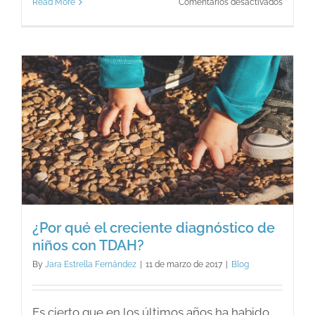
en
Read More
Comentarios desactivados
Desmiti
las
drogas
¿Por qué el creciente diagnóstico de
niños con TDAH?
By
Jara Estrella Fernández
|
11 de marzo de 2017
|
Blog
Es cierto que en los últimos años ha habido