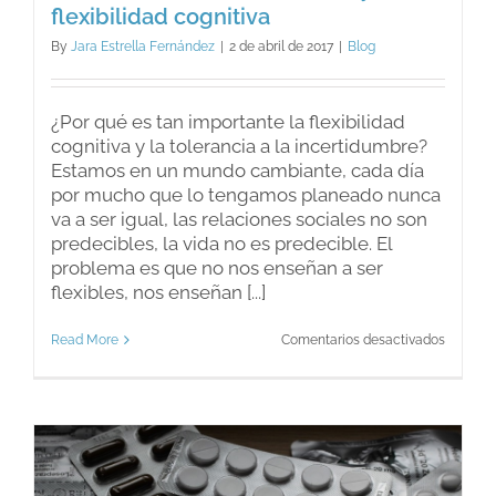
flexibilidad cognitiva
By
Jara Estrella Fernández
|
2 de abril de 2017
|
Blog
¿Por qué es tan importante la flexibilidad
cognitiva y la tolerancia a la incertidumbre?
Estamos en un mundo cambiante, cada día
por mucho que lo tengamos planeado nunca
va a ser igual, las relaciones sociales no son
predecibles, la vida no es predecible. El
problema es que no nos enseñan a ser
flexibles, nos enseñan [...]
en
Read More
Comentarios desactivados
Toleranc
a
la
incerti
y
flexibili
cognitiv