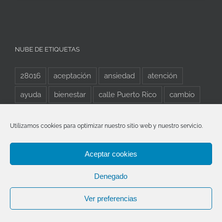
NUBE DE ETIQUETAS
28016
aceptación
ansiedad
atención
ayuda
bienestar
calle Puerto Rico
cambio
cerebro
Conectia
conectia piscología
Utilizamos cookies para optimizar nuestro sitio web y nuestro servicio.
Conectia psicología
consciencia
creatividad
depresión
emociones
empatía
estrés
Aceptar cookies
Evolución
Experiencia
familia
felicidad
Denegado
mente
Mindfulness
pareja
Psicología
Ver preferencias
psicología madrid
psicólogo