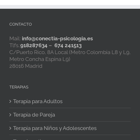
CONTACTO
Mail:
info@conectia-psicologia.es
Tlfs.:
918287634
–
674 241513
C/Puerto Rico, 8A Local (Metro Colombia L8 y L9,
Metro Concha Espina L9)
28016 Madrid
TERAPIAS
Terapia para Adultos
Terapia de Pareja
Terapia para Niños y Adolescentes