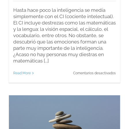
Hasta hace poco la inteligencia se medía
simplemente con el CI (cociente intelectual).
El CI incluye destrezas como las matemáticas
y la lengua: la visión espacial, el cálculo, el
vocabulario, entre otros. No obstante, se
descubrió que las emociones forman una
parte muy importante de la inteligencia.
¿Acaso no hay personas muy diestras en
matemáticas [...]
en
Read More
Comentarios desactivados
¿Las
emocio
forman
parte
de
la
intelige