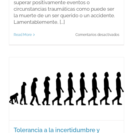
superar positivamente eventos o
circunstancias traumáticas como puede ser
la muerte de un ser querido o un accidente.
Lamentablemente, [...]
en
Read More
Comentarios desactivados
¿Qué
es
la
resilien
Tolerancia a la incertidumbre y