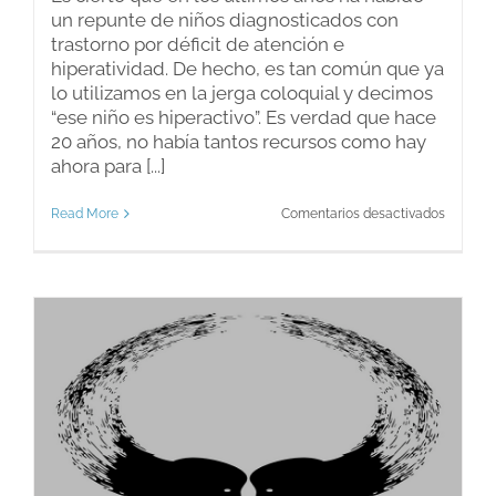
un repunte de niños diagnosticados con
trastorno por déficit de atención e
hiperatividad. De hecho, es tan común que ya
lo utilizamos en la jerga coloquial y decimos
“ese niño es hiperactivo”. Es verdad que hace
20 años, no había tantos recursos como hay
ahora para [...]
en
Read More
Comentarios desactivados
¿Por
qué
el
crecien
diagnós
de
niños
con
TDAH?