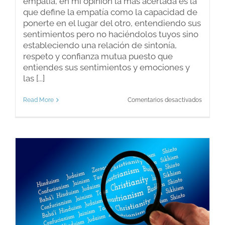
empatía, en mi opinión la más acertada es la
que define la empatía como la capacidad de
ponerte en el lugar del otro, entendiendo sus
sentimientos pero no haciéndolos tuyos sino
estableciendo una relación de sintonía,
respeto y confianza mutua puesto que
entiendes sus sentimientos y emociones y
las [...]
en
Read More
Comentarios desactivados
Cómo
ser
empátic