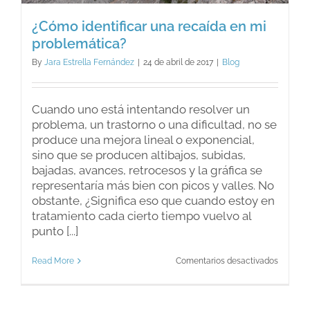
¿Cómo identificar una recaída en mi
problemática?
By
Jara Estrella Fernández
|
24 de abril de 2017
|
Blog
Cuando uno está intentando resolver un
problema, un trastorno o una dificultad, no se
produce una mejora lineal o exponencial,
sino que se producen altibajos, subidas,
bajadas, avances, retrocesos y la gráfica se
representaría más bien con picos y valles. No
obstante, ¿Significa eso que cuando estoy en
tratamiento cada cierto tiempo vuelvo al
punto [...]
en
Read More
Comentarios desactivados
¿Cómo
identific
una
recaída