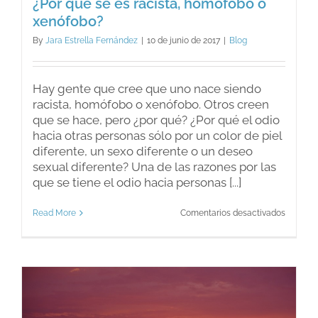
¿Por qué se es racista, homófobo o
xenófobo?
By
Jara Estrella Fernández
|
10 de junio de 2017
|
Blog
Hay gente que cree que uno nace siendo
racista, homófobo o xenófobo. Otros creen
que se hace, pero ¿por qué? ¿Por qué el odio
hacia otras personas sólo por un color de piel
diferente, un sexo diferente o un deseo
sexual diferente? Una de las razones por las
que se tiene el odio hacia personas [...]
en
Read More
Comentarios desactivados
¿Por
qué
se
es
racista,
homófo
o
xenófob