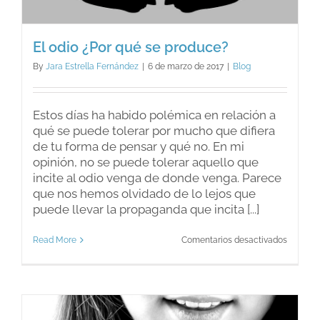
El odio ¿Por qué se produce?
By
Jara Estrella Fernández
|
6 de marzo de 2017
|
Blog
Estos días ha habido polémica en relación a
qué se puede tolerar por mucho que difiera
de tu forma de pensar y qué no. En mi
opinión, no se puede tolerar aquello que
incite al odio venga de donde venga. Parece
que nos hemos olvidado de lo lejos que
puede llevar la propaganda que incita [...]
en
Read More
Comentarios desactivados
El
odio
¿Por
qué
se
produce