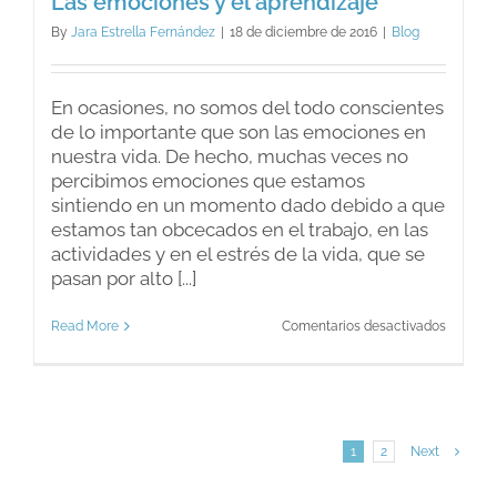
Las emociones y el aprendizaje
By
Jara Estrella Fernández
|
18 de diciembre de 2016
|
Blog
En ocasiones, no somos del todo conscientes
de lo importante que son las emociones en
nuestra vida. De hecho, muchas veces no
percibimos emociones que estamos
sintiendo en un momento dado debido a que
estamos tan obcecados en el trabajo, en las
actividades y en el estrés de la vida, que se
pasan por alto [...]
en
Read More
Comentarios desactivados
Las
emocio
y
el
aprendi
1
2
Next