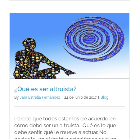
de
Resilien
¿Qué es ser altruista?
By
Jara Estrella Fernández
|
24 de junio de 2017
|
Blog
Parece que todos estamos de acuerdo en
cómo debe ser un altruista. Qué es lo que
debe sentir, qué le mueve a actuar. No
obstante, en el ámbito psicológico existen