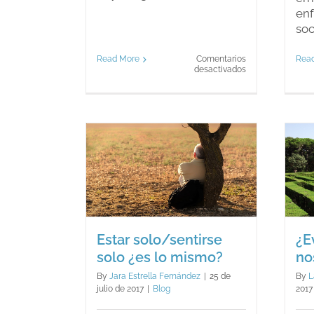
enf
soci
Read More
Comentarios
Rea
en
desactivados
El
síndrome
de
Wendy
¿Evitar una
o/sentirse
situación nos
 lo mismo?
ayuda en algo?
log
Blog
Estar solo/sentirse
¿E
solo ¿es lo mismo?
no
By
Jara Estrella Fernández
|
25 de
By
L
julio de 2017
|
Blog
2017