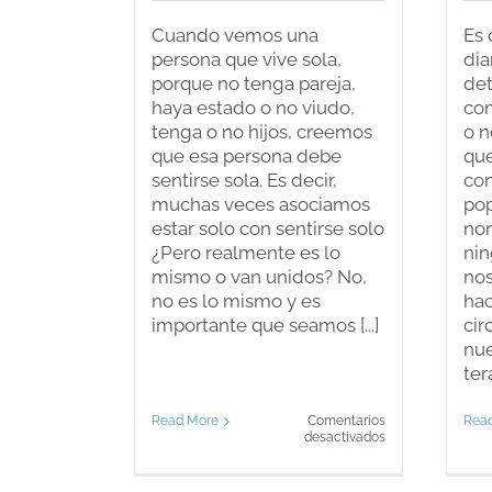
Cuando vemos una
Es 
persona que vive sola,
dia
porque no tenga pareja,
det
haya estado o no viudo,
com
tenga o no hijos, creemos
o n
que esa persona debe
qu
sentirse sola. Es decir,
co
muchas veces asociamos
pop
estar solo con sentirse solo
nor
¿Pero realmente es lo
nin
mismo o van unidos? No,
nos
no es lo mismo y es
hac
importante que seamos [...]
cir
nue
tera
Read More
Comentarios
Rea
en
desactivados
Estar
solo/sentirse
solo