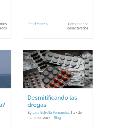
rios
Read More
Comentarios
en
en
ados
desactivados
¿Por
El
qué
acoso
no
en
hago
el
lo
hogar
que
me
apetece
dentro
do las
de
la
pareja?
Desmitificando las
a?
drogas
e
By
Jara Estrella Fernández
|
27 de
marzo de 2017
|
Blog