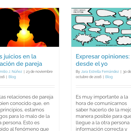
nos
ayuda
en
algo?
Expresar
La comodi
opiniones: desde
frente a 
el yo
felicida
Blog
Blog
s juicios en la
Expresar opiniones:
lación de pareja
desde el yo
milio J. Núñez
|
23 de noviembre
By
Jara Estrella Fernández
|
30 d
016
|
Blog
octubre de 2016
|
Blog
las relaciones de pareja
Es muy importante a la
bien conocido que, en
hora de comunicarnos
 principios, estamos
saber hacerlo de la mej
gos para lo malo de la
manera posible para qu
a persona. Esto es
llegue a la otra persona 
bido al fenómeno que
información correcta y