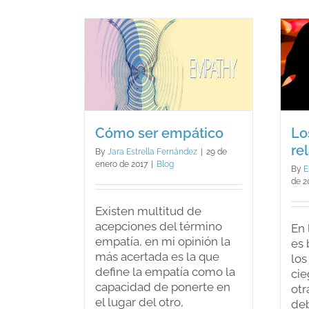
¿es
lo
mismo?
o ser
Los juicios en la
ático
relación de pareja
log
Blog
Cómo ser empático
Lo
re
By
Jara Estrella Fernández
|
29 de
enero de 2017
|
Blog
By
E
de 2
Existen multitud de
acepciones del término
En 
empatía, en mi opinión la
es 
más acertada es la que
los
define la empatía como la
cie
capacidad de ponerte en
otr
el lugar del otro,
de