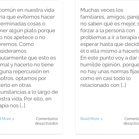
común en nuestra vida
Muchas veces los
ria que evitemos hacer
familiares, amigos, pare
erminadas cosas o
no saben qué es mejor, s
er algún plato porque
forzar a la persona con
o nos apetece o no
problemas a ir a terapia 
eremos. Como
esperar hasta que decid
nsideramos
él o ella mismo a hacerl
ularmente que esto es
En este punto voy a dar
mal y hacerlo no tiene
humilde opinión, porqu
guna repercusión en
no hay unas normas fija
otros, optamos por
como en casi todo lo
erlo en otras
relacionado con [...]
cunstancias a lo largo de
stra vida. Por ello, en
pia nos [...]
Read More
Comenta
d More
Comentarios
en
desactiv
desactivados
¿Evitar
una
situación