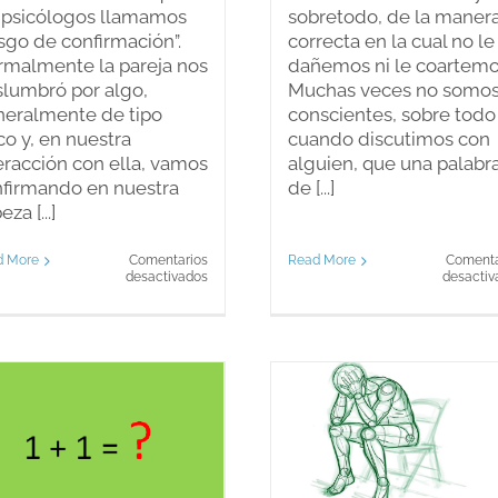
 psicólogos llamamos
sobretodo, de la maner
sgo de confirmación”.
correcta en la cual no le
malmente la pareja nos
dañemos ni le coartemo
lumbró por algo,
Muchas veces no somo
eralmente de tipo
conscientes, sobre todo
ico y, en nuestra
cuando discutimos con
eracción con ella, vamos
alguien, que una palabr
firmando en nuestra
de [...]
za [...]
Read More
Comenta
d More
Comentarios
en
desactiv
desactivados
Los
juicios
en
la
relación
de
pareja
¿Existe la crisis de
los 40?
Un ambie
positivo: 
Blog