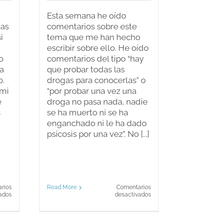
Esta semana he oído
jas
comentarios sobre este
i
tema que me han hecho
escribir sobre ello. He oído
o
comentarios del tipo “hay
a
que probar todas las
o.
drogas para conocerlas” o
 mi
“por probar una vez una
e
droga no pasa nada, nadie
s
se ha muerto ni se ha
enganchado ni le ha dado
psicosis por una vez”. No [...]
rios
Read More
Comentarios
en
en
ados
desactivados
¿Hay
Desmitificando
que
las
forzar
drogas