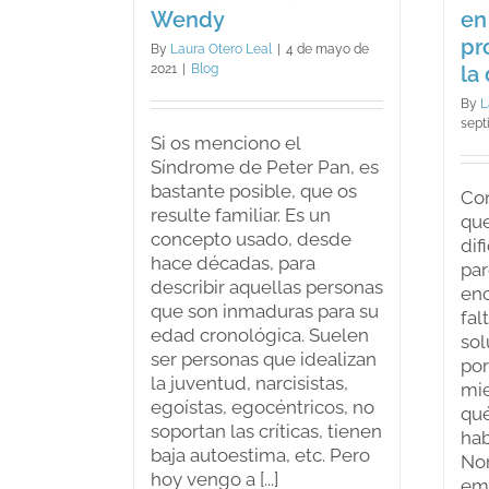
Wendy
en
pr
By
Laura Otero Leal
|
4 de mayo de
2021
|
Blog
la
By
L
sept
Si os menciono el
Síndrome de Peter Pan, es
bastante posible, que os
Com
resulte familiar. Es un
que
concepto usado, desde
dif
hace décadas, para
pa
describir aquellas personas
enc
que son inmaduras para su
fal
edad cronológica. Suelen
sol
ser personas que idealizan
por
la juventud, narcisistas,
mie
egoístas, egocéntricos, no
qué
soportan las críticas, tienen
hab
baja autoestima, etc. Pero
No
hoy vengo a [...]
em