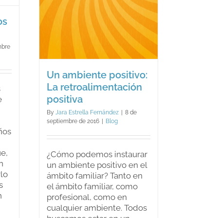
ación
os
mbre
Un ambiente positivo:
La retroalimentación
s
positiva
e
By
Jara Estrella Fernández
|
8 de
septiembre de 2016
|
Blog
ños
ue,
¿Cómo podemos instaurar
n
un ambiente positivo en el
rlo
ámbito familiar? Tanto en
s
el ámbito familiar, como
n
profesional, como en
cualquier ambiente. Todos