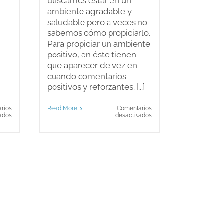
buscamos estar en un
ambiente agradable y
saludable pero a veces no
sabemos cómo propiciarlo.
Para propiciar un ambiente
positivo, en éste tienen
que aparecer de vez en
cuando comentarios
positivos y reforzantes. [...]
rios
Read More
Comentarios
en
en
ados
desactivados
¿Existe
Un
la
ambiente
crisis
positivo:
de
La
los
retroalimentación
40?
positiva