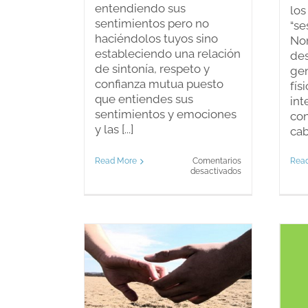
entendiendo sus
los
sentimientos pero no
“se
haciéndolos tuyos sino
Nor
estableciendo una relación
des
de sintonía, respeto y
gen
confianza mutua puesto
fís
que entiendes sus
int
sentimientos y emociones
con
y las [...]
cabe
Read More
Comentarios
Rea
en
desactivados
Cómo
ser
empático
pedida:
bemos
¿Cuánto es uno
nar las
más uno?
didas?
Blog