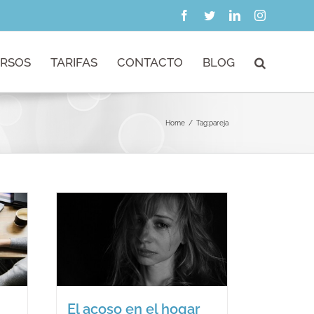
Facebook
Twitter
LinkedIn
Instagram
RSOS
TARIFAS
CONTACTO
BLOG
Home
/
Tag:
pareja
 el
El acoso en el hogar