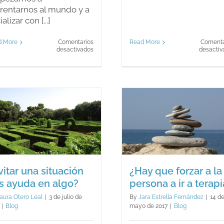
rentarnos al mundo y a
alizar con [...]
Read More
Comenta
d More
Comentarios
en
desactiv
desactivados
Falta
de
habilidades
en
la
resolución
de
problemas
¿Hay que forzar a
dentro
Desmitifican
de
la persona a ir a
drogas
la
terapia?
dinámica
de
Blog
Blog
pareja.
vitar una situación
¿Hay que forzar a la
s ayuda en algo?
persona a ir a terapi
aura Otero Leal
|
3 de julio de
By
Jara Estrella Fernández
|
14 d
|
Blog
mayo de 2017
|
Blog