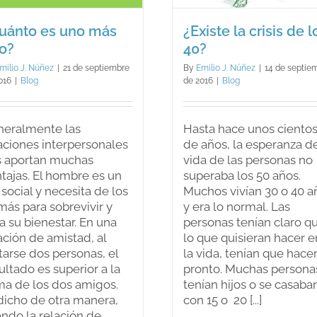
retroaliment
uánto es uno más
¿Existe la crisis de l
positiva
o?
40?
Blog
milio J. Núñez
|
21 de septiembre
By
Emilio J. Núñez
|
14 de septie
016
|
Blog
de 2016
|
Blog
neralmente las
Hasta hace unos ciento
aciones interpersonales
de años, la esperanza d
s aportan muchas
vida de las personas no
tajas. El hombre es un
superaba los 50 años.
 social y necesita de los
Muchos vivían 30 o 40 a
ás para sobrevivir y
y era lo normal. Las
a su bienestar. En una
personas tenían claro q
ación de amistad, al
lo que quisieran hacer e
tarse dos personas, el
la vida, tenían que hace
ultado es superior a la
pronto. Muchas persona
a de los dos amigos.
tenían hijos o se casaba
dicho de otra manera,
con 15 o 20 [...]
ndo la relación de