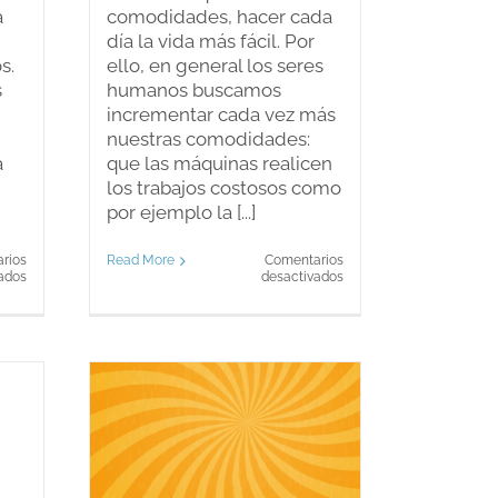
a
comodidades, hacer cada
día la vida más fácil. Por
s.
ello, en general los seres
s
humanos buscamos
incrementar cada vez más
nuestras comodidades:
a
que las máquinas realicen
los trabajos costosos como
por ejemplo la [...]
rios
Read More
Comentarios
en
en
ados
desactivados
Expresar
La
opiniones:
comodidad
desde
frente
el
a
yo
la
felicidad
nte
La