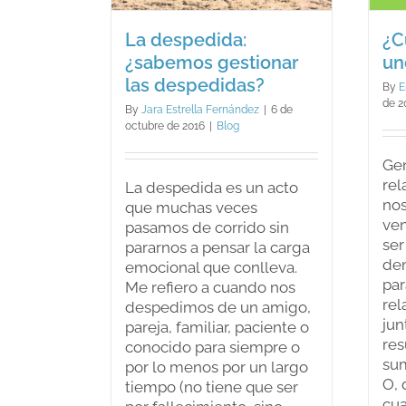
log
La despedida:
¿C
¿sabemos gestionar
un
las despedidas?
By
E
de 2
By
Jara Estrella Fernández
|
6 de
octubre de 2016
|
Blog
Ge
rel
La despedida es un acto
no
que muchas veces
ven
pasamos de corrido sin
ser
pararnos a pensar la carga
dem
emocional que conlleva.
par
Me refiero a cuando nos
rel
despedimos de un amigo,
jun
pareja, familiar, paciente o
res
conocido para siempre o
sum
por lo menos por un largo
O, 
tiempo (no tiene que ser
cua