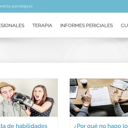
nectia-psicologia.es
ESIONALES
TERAPIA
INFORMES PERICIALES
CU
¿Por qué no hago
lo que me apetece
El acoso en
dentro de la
hogar
pareja?
Blog
Blog
lta de habilidades
¿Por qué no hago lo