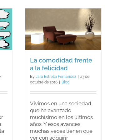
a
la
persona
a
ir
dad
a
terapia?
la
d
La comodidad frente
a la felicidad
e
By
Jara Estrella Fernández
|
23 de
octubre de 2016
|
Blog
Vivimos en una sociedad
que ha avanzado
or
muchísimo en los últimos
e
años. Y esos avances
la
muchas veces tienen que
ver con adquirir