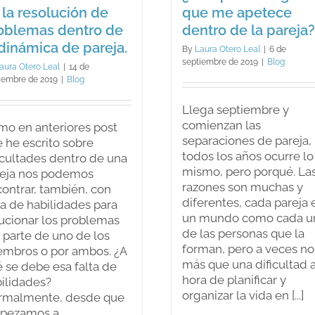
 la resolución de
que me apetece
oblemas dentro de
dentro de la pareja?
 dinámica de pareja.
By
Laura Otero Leal
|
6 de
septiembre de 2019
|
Blog
aura Otero Leal
|
14 de
iembre de 2019
|
Blog
Llega septiembre y
comienzan las
o en anteriores post
separaciones de pareja,
 he escrito sobre
todos los años ocurre lo
icultades dentro de una
mismo, pero porqué. La
reja nos podemos
razones son muchas y
ontrar, también, con
diferentes, cada pareja 
ta de habilidades para
un mundo como cada u
ucionar los problemas
de las personas que la
 parte de uno de los
forman, pero a veces no
mbros o por ambos. ¿A
más que una dificultad a
 se debe esa falta de
hora de planificar y
ilidades?
organizar la vida en [...]
rmalmente, desde que
pezamos a