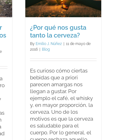
veza?
r
¿Por qué nos gusta
os
tanto la cerveza?
By
Emilio J. Núñez
|
11 de mayo de
2016
|
Blog
e
Es curioso cómo ciertas
bebidas que a priori
a
parecen amargas nos
ro
llegan a gustar. Por
ejemplo el café, el whisky
y
y, en mayor proporción, la
cerveza. Uno de los
as
motivos es que la cerveza
n
es saludable para el
a
cuerpo. Por lo general, el
ad
cuerpo rechaza aquello