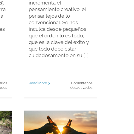
25
incrementa el
rra
pensamiento creativo: el
ma
pensar lejos de lo
convencional. Se nos
es
inculca desde pequeños
que el orden lo es todo,
que es la clave del éxito y
que todo debe estar
cuidadosamente en su [...]
rios
Read More
Comentarios
en
en
ados
desactivados
Bruce
¿Hay
Springteen
algo
en
bueno
San
en
Sebastián
el
desorden?
 gusta