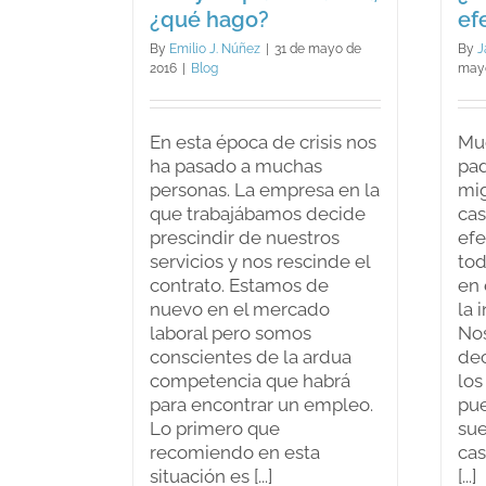
¿qué hago?
ef
By
Emilio J. Núñez
|
31 de mayo de
By
J
2016
|
Blog
mayo
En esta época de crisis nos
Mu
ha pasado a muchas
pa
personas. La empresa en la
mig
que trabajábamos decide
cas
prescindir de nuestros
efe
servicios y nos rescinde el
tod
contrato. Estamos de
en 
nuevo en el mercado
la 
laboral pero somos
Nos
conscientes de la ardua
de
competencia que habrá
los
para encontrar un empleo.
pue
Lo primero que
sue
recomiendo en esta
cas
situación es [...]
[...]