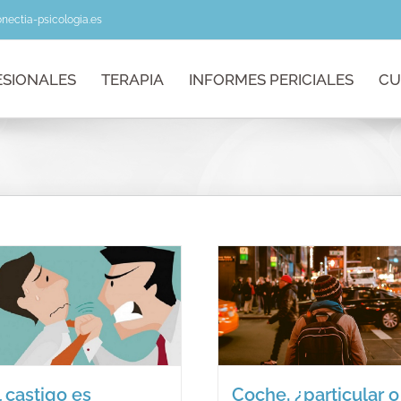
nectia-psicologia.es
ESIONALES
TERAPIA
INFORMES PERICIALES
CU
¿Mi hijo es au
Coche, ¿particular
¿Qué es 
o alquilado?
autismo
Blog
Blog
l castigo es
Coche, ¿particular o