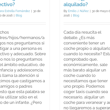
ectivo?
alquilado?
ara Estrella Fernández
|
30 de
By
Emilio J. Núñez
|
30 de mayo 
 de 2016
|
Blog
2016
|
Blog
chos
Cada día resucita el
dres/hijos/hermanos/a
debate. ¿Es más
os nos preguntamos si
conveniente tener un
tigar a una persona es
coche propio o alquilarl
ctivo y adecuado. Sobre
cuando lo necesite? Est
o nos lo preguntamos
comprobado que,
el ámbito educativo, de
económicamente, sale
infancia y adolescencia.
más barato alquilar un
 llama la atención si
coche cuando lo
cimos que castigamos a
necesitamos que tener
 amigos o padres
uno propio. Podemos
sto que esta palabra se
coger taxis cuando sea
le utilizar sólo en el
necesario, alquilar un
o de un infante. ¿Pero
coche para veranear y a
no llegaremos a superar