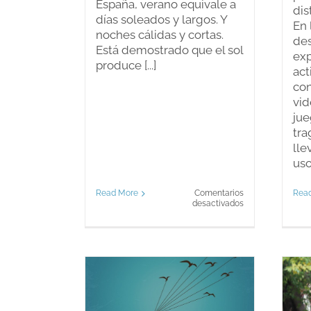
España, verano equivale a
dis
días soleados y largos. Y
En 
noches cálidas y cortas.
des
Está demostrado que el sol
exp
produce [...]
act
con
vid
jue
tra
ll
uso 
Read More
Comentarios
Rea
en
desactivados
Ya
está
aquí
el
verano
samientos
Mindfulness para
a: cómo