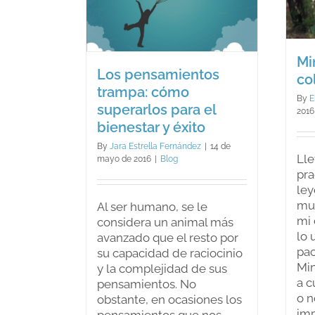
colegios
os para el
Blog
r y éxito
log
Mi
Los pensamientos
co
trampa: cómo
By
E
superarlos para el
2016
bienestar y éxito
By
Jara Estrella Fernández
|
14 de
Lle
mayo de 2016
|
Blog
pra
le
muc
Al ser humano, se le
mi 
considera un animal más
lo 
avanzado que el resto por
pac
su capacidad de raciocinio
Mi
y la complejidad de sus
a c
pensamientos. No
o 
obstante, en ocasiones los
imp