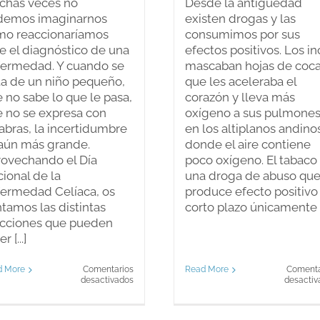
chas veces no
Desde la antigüedad
demos imaginarnos
existen drogas y las
mo reaccionaríamos
consumimos por sus
e el diagnóstico de una
efectos positivos. Los in
fermedad. Y cuando se
mascaban hojas de coc
ta de un niño pequeño,
que les aceleraba el
 no sabe lo que le pasa,
corazón y lleva más
 no se expresa con
oxígeno a sus pulmones
abras, la incertidumbre
en los altiplanos andino
aún más grande.
donde el aire contiene
ovechando el Día
poco oxígeno. El tabaco
ional de la
una droga de abuso qu
ermedad Celíaca, os
produce efecto positivo
tamos las distintas
corto plazo únicamente [.
acciones que pueden
r [...]
Read More
Comenta
d More
Comentarios
en
desactiv
desactivados
El
diagnóstico:
Celiaquía