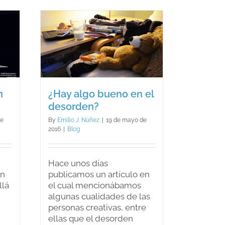
tabaco?
bajo
los
emoticonos
ueno
den?
n
¿Hay algo bueno en el
desorden?
de
By
Emilio J. Núñez
|
19 de mayo de
2016
|
Blog
Hace unos días
un
publicamos un artículo en
llá
el cual mencionábamos
algunas cualidades de las
personas creativas, entre
ellas que el desorden