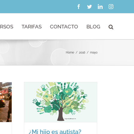
Facebook
Twitter
LinkedIn
Instagram
RSOS
TARIFAS
CONTACTO
BLOG
Home
/
2016
/
mayo
tista?
el
?
¿Mi hijo es autista?