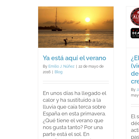
leer
¿El juego
(videojuegos,
 aquí el
juegos de azar…)
rano
puede crearme
log
problemas?
Blog
Ya está aquí el verano
¿E
(v
By
Emilio J. Núñez
|
22 de mayo de
2016
|
Blog
de
cr
By
J
En unos días ha llegado el
mayo
calor y ha sustituido a la
lluvia que caía terca sobre
España en esta primavera.
El 
¿Qué tiene el verano que
déc
nos gusta tanto? Por una
act
parte está el sol. En
pa