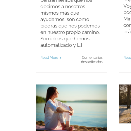
pensamientos que nos
Voy
decimos a nosotros
poc
mismos más que
Min
ayudarnos, son como
con
piedras que nos podemos
prá
en nuestro propio camino.
Son ideas que hemos
automatizado y [...]
Read More
Comentarios
Rea
en
desactivados
Los
pensamientos
trampa:
cómo
superarlos
para
el
bienestar
 fácil y
y
Caminar – El paseo
éxito
lla de
de trabajo
ión en 1
Blog
espiración
log