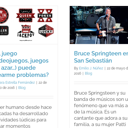
Bruce Springteen
¿Hay algo b
en San Sebastián
en el desor
Blog
Blog
l juego
Bruce Springteen e
ideojuegos, juegos
San Sebastián
 azar…) puede
By
Emilio J. Núñez
|
22 de mayo 
earme problemas?
2016
|
Blog
ara Estrella Fernández
|
22 de
 de 2016
|
Blog
Bruce Springsteen y su
banda de músicos son 
fenómeno que va más a
ser humano desde hace
de la música. Es un
adas ha desarrollado
cantante que adora a su
ividades lúdicas para
familia, a su mujer Patti
sar momentos