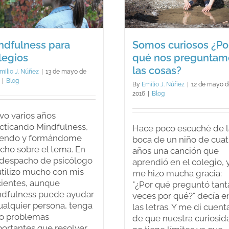
preguntamos las
tanto la cer
cosas?
Blog
Blog
ndfulness para
Somos curiosos ¿Po
legios
qué nos preguntam
las cosas?
milio J. Núñez
|
13 de mayo de
|
Blog
By
Emilio J. Núñez
|
12 de mayo d
2016
|
Blog
vo varios años
cticando Mindfulness,
Hace poco escuché de l
yendo y formándome
boca de un niño de cuat
ho sobre el tema. En
años una canción que
despacho de psicólogo
aprendió en el colegio, 
utilizo mucho con mis
me hizo mucha gracia:
ientes, aunque
"¿Por qué preguntó tant
ndfulness puede ayudar
veces por qué?" decía e
ualquier persona, tenga
las letras. Y me di cuent
no problemas
de que nuestra curiosid
ortantes que resolver.