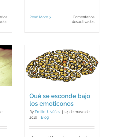
Read More
Comentarios
rios
en
en
desactivados
ados
¿Mi
Coche,
hijo
¿particular
es
o
autista?
alquilado?
¿Qué
es
el
autismo?
onde
os
Qué se esconde bajo
los emoticonos
de
By
Emilio J. Núñez
|
24 de mayo de
2016
|
Blog