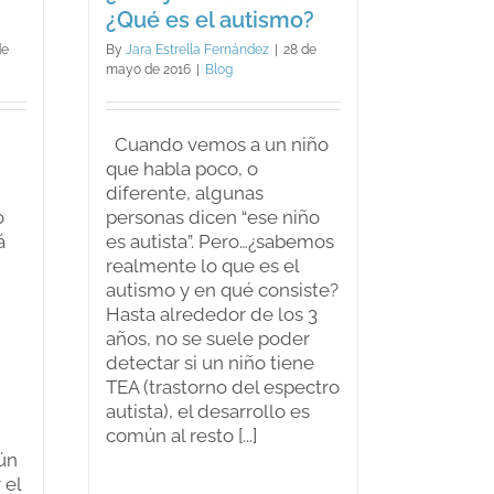
¿Qué es el autismo?
de
By
Jara Estrella Fernández
|
28 de
mayo de 2016
|
Blog
Cuando vemos a un niño
que habla poco, o
diferente, algunas
o
personas dicen “ese niño
á
es autista”. Pero…¿sabemos
realmente lo que es el
autismo y en qué consiste?
Hasta alrededor de los 3
años, no se suele poder
detectar si un niño tiene
TEA (trastorno del espectro
autista), el desarrollo es
común al resto [...]
ún
 el