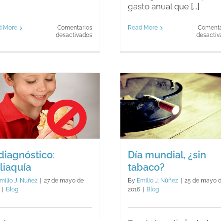
gasto anual que [...]
d More
Comentarios
Read More
Comenta
en
desactivados
desactiv
¿El
castigo
es
efectivo?
Qué se esc
Día mundial, ¿sin
bajo los
tabaco?
emoticon
Blog
Blog
 diagnóstico:
Día mundial, ¿sin
liaquía
tabaco?
milio J. Núñez
|
27 de mayo de
By
Emilio J. Núñez
|
25 de mayo 
|
Blog
2016
|
Blog