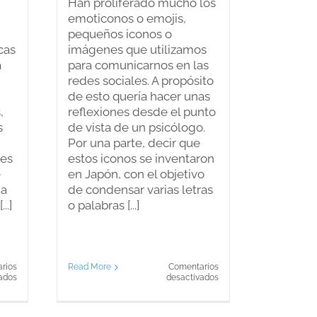
Han proliferado mucho los
emoticonos o emojis,
pequeños iconos o
cas
imágenes que utilizamos
a
para comunicarnos en las
redes sociales. A propósito
de esto quería hacer unas
,
reflexiones desde el punto
s
de vista de un psicólogo.
Por una parte, decir que
 es
estos iconos se inventaron
e
en Japón, con el objetivo
 a
de condensar varias letras
..]
o palabras [...]
rios
Read More
Comentarios
en
en
ados
desactivados
Día
Qué
mundial,
se
¿sin
esconde