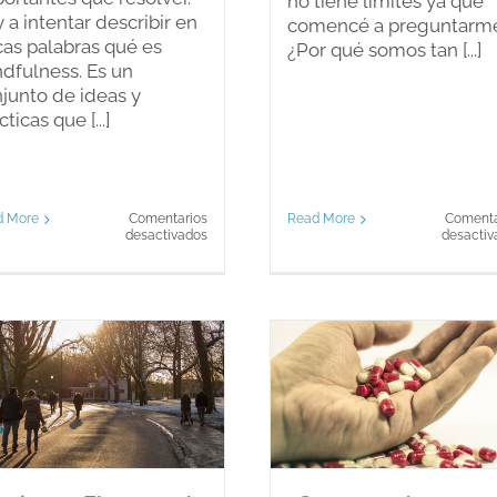
no tiene límites ya que
 a intentar describir en
comencé a preguntarm
as palabras qué es
¿Por qué somos tan [...]
dfulness. Es un
junto de ideas y
cticas que [...]
d More
Comentarios
Read More
Comenta
en
desactivados
desactiv
Mindfulness
para
colegios
Época d
¿Somos todos
impuestos.
drogadictos?
afrontar el 
Blog
Blog