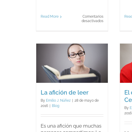
Read More
Comentarios
Rea
en
desactivados
Estoy
en
paro.
Y
ahora,
¿qué
hago?
El diagnóstico:
ón de leer
Celiaquía
log
Blog
La afición de leer
El
Ce
By
Emilio J. Núñez
|
28 de mayo de
2016
|
Blog
By
E
2016
Es una afición que muchas