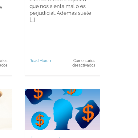
que nos sienta mal o es
e
perjudicial. Además suele
[...]
rios
Read More
Comentarios
en
en
ados
desactivados
Somos
¿Por
curiosos
qué
¿Por
nos
qué
gusta
nos
tanto
preguntamos
la
las
cerveza?
cosas?
e
 Cómo
IRPF