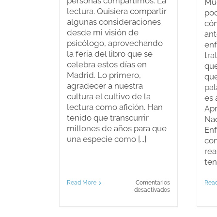
personas compartimos: La
Mu
lectura. Quisiera compartir
po
algunas consideraciones
có
desde mi visión de
ant
psicólogo, aprovechando
en
la feria del libro que se
tra
celebra estos días en
que
Madrid. Lo primero,
que
agradecer a nuestra
pal
cultura el cultivo de la
es 
lectura como afición. Han
Apr
tenido que transcurrir
Nac
millones de años para que
Enf
una especie como [...]
con
re
tene
Read More
Comentarios
Rea
en
desactivados
La
afición
de