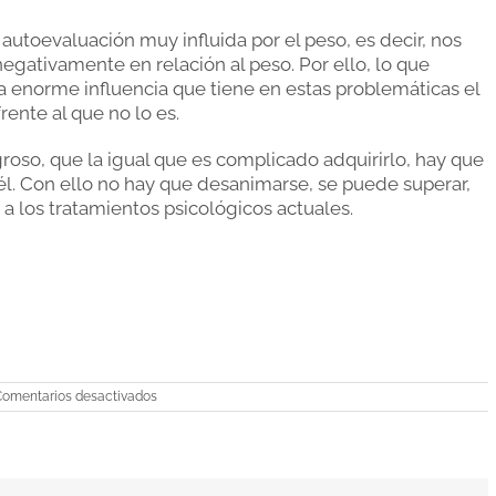
autoevaluación muy influida por el peso, es decir, nos
gativamente en relación al peso. Por ello, lo que
a enorme influencia que tiene en estas problemáticas el
rente al que no lo es.
roso, que la igual que es complicado adquirirlo, hay que
 él. Con ello no hay que desanimarse, se puede superar,
 a los tratamientos psicológicos actuales.
en
Comentarios desactivados
¿Qué
es
la
bulimia?