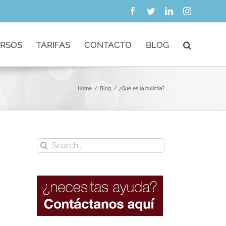
Facebook
Twitter
LinkedIn
Instagram
RSOS
TARIFAS
CONTACTO
BLOG
Home
/
Blog
/
¿Qué es la bulimia?
Search
for: