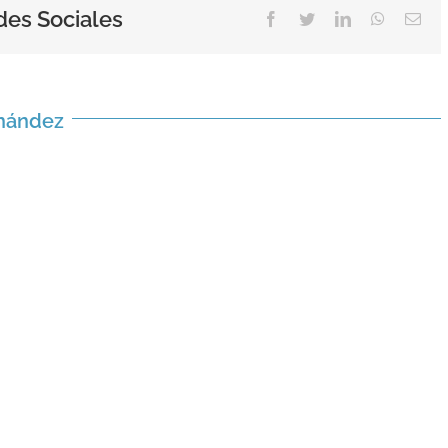
des Sociales
Facebook
Twitter
LinkedIn
WhatsAp
Ema
rnández