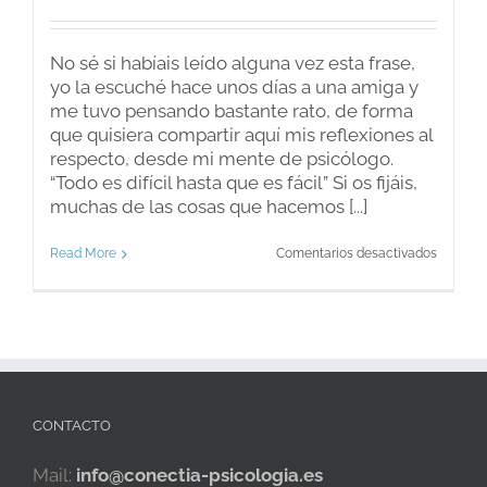
No sé si habíais leído alguna vez esta frase,
yo la escuché hace unos días a una amiga y
me tuvo pensando bastante rato, de forma
que quisiera compartir aquí mis reflexiones al
respecto, desde mi mente de psicólogo.
“Todo es difícil hasta que es fácil” Si os fijáis,
muchas de las cosas que hacemos [...]
en
Read More
Comentarios desactivados
Todo
es
difícil
hasta
que
es
fácil
CONTACTO
Mail:
info@conectia-psicologia.es