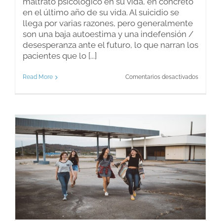
maltrato psicológico en su vida, en concreto
en el último año de su vida. Al suicidio se
llega por varias razones, pero generalmente
son una baja autoestima y una indefensión /
desesperanza ante el futuro, lo que narran los
pacientes que lo [...]
en
Read More
Comentarios desactivados
Maltrato
psicológ
Violenci
y
suicidio