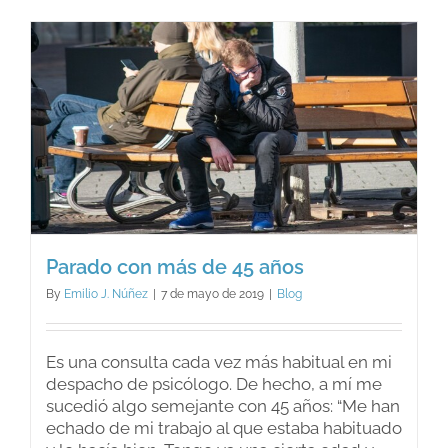
un
comport
anti-
social
en
nuestro
hijo
adolesc
Parado con más de 45 años
By
Emilio J. Núñez
|
7 de mayo de 2019
|
Blog
Es una consulta cada vez más habitual en mi
despacho de psicólogo. De hecho, a mí me
sucedió algo semejante con 45 años: “Me han
echado de mi trabajo al que estaba habituado