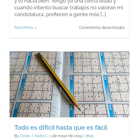
y lo hacía bien. Tengo ya una cierta edad y
cuando intento buscar trabajos no valoran mi
candidatura, prefieren a gente más [...]
en
Read More
Comentarios desactivados
Parado
con
más
de
45
años
l
Todo es difícil hasta que es fácil
By
Emilio J. Núñez
|
1 de mayo de 2019
|
Blog