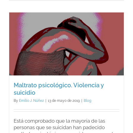
me
ayudan
Maltrato psicológico. Violencia y
suicidio
By
Emilio J. Núñez
|
13 de mayo de 2019
|
Blog
Está comprobado que la mayoría de las
personas que se suicidan han padecido