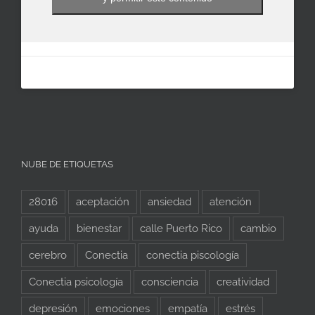
NUBE DE ETIQUETAS
28016
aceptación
ansiedad
atención
ayuda
bienestar
calle Puerto Rico
cambio
cerebro
Conectia
conectia piscología
Conectia psicología
consciencia
creatividad
depresión
emociones
empatía
estrés