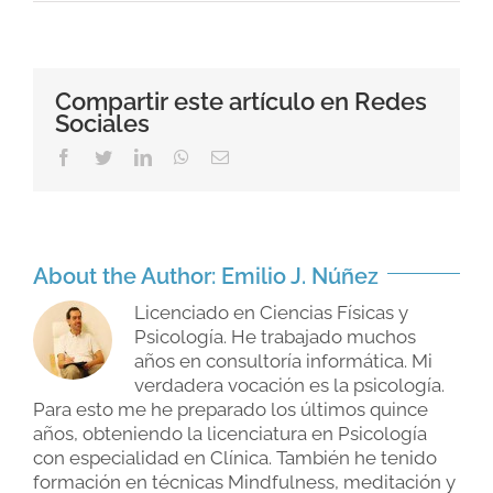
Los
juicios
en
la
relación
de
Compartir este artículo en Redes
pareja
Sociales
Facebook
Twitter
LinkedIn
WhatsApp
Email
About the Author:
Emilio J. Núñez
Licenciado en Ciencias Físicas y
Psicología. He trabajado muchos
años en consultoría informática. Mi
verdadera vocación es la psicología.
Para esto me he preparado los últimos quince
años, obteniendo la licenciatura en Psicología
con especialidad en Clínica. También he tenido
formación en técnicas Mindfulness, meditación y