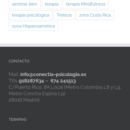
sentirse bien
terapia
terapia Mindfulness
terapia psicológica
Tristeza
zona Costa Rica
zona Hispanoamérica
CONTACTO
Mail:
info@conectia-psicologia.es
Tlfs.:
918287634
–
674 241513
C/Puerto Rico, 8A Local (Metro Colombia L8 y L9,
Metro Concha Espina L9)
28016 Madrid
TERAPIAS