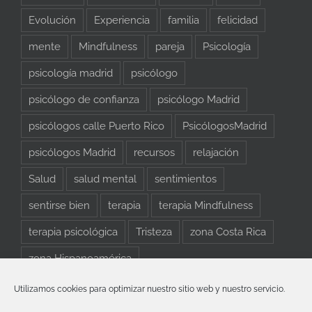
Evolución
Experiencia
familia
felicidad
mente
Mindfulness
pareja
Psicología
psicología madrid
psicólogo
psicólogo de confianza
psicólogo Madrid
psicólogos calle Puerto Rico
PsicólogosMadrid
psicólogos Madrid
recursos
relajación
Salud
salud mental
sentimientos
sentirse bien
terapia
terapia Mindfulness
terapia psicológica
Tristeza
zona Costa Rica
zona Hispanoamérica
Utilizamos cookies para optimizar nuestro sitio web y nuestro servicio.