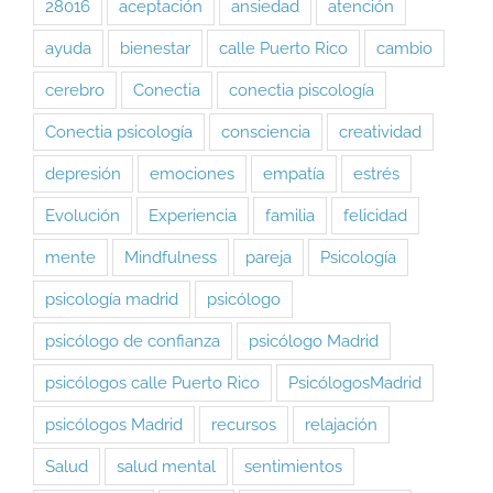
28016
aceptación
ansiedad
atención
ayuda
bienestar
calle Puerto Rico
cambio
cerebro
Conectia
conectia piscología
Conectia psicología
consciencia
creatividad
depresión
emociones
empatía
estrés
Evolución
Experiencia
familia
felicidad
mente
Mindfulness
pareja
Psicología
psicología madrid
psicólogo
psicólogo de confianza
psicólogo Madrid
psicólogos calle Puerto Rico
PsicólogosMadrid
psicólogos Madrid
recursos
relajación
Salud
salud mental
sentimientos