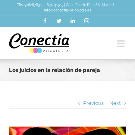
Skip
Tlfs:
918287634
–
674241513
| Calle Puerto Rico 8A, Madrid
|
to
info@conectia-psicologia.es
content
Facebook
Twitter
LinkedIn
Instagram
Los juicios en la relación de pareja
Previous
Next
View