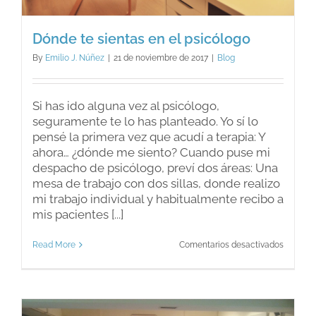
Dónde te sientas en el psicólogo
By
Emilio J. Núñez
|
21 de noviembre de 2017
|
Blog
Si has ido alguna vez al psicólogo,
seguramente te lo has planteado. Yo sí lo
pensé la primera vez que acudí a terapia: Y
ahora… ¿dónde me siento? Cuando puse mi
despacho de psicólogo, preví dos áreas: Una
mesa de trabajo con dos sillas, donde realizo
mi trabajo individual y habitualmente recibo a
mis pacientes [...]
en
Read More
Comentarios desactivados
Dónde
te
sientas
en
el
psicólo