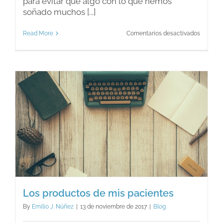
para evitar que algo con lo que hemos
soñado muchos [...]
en
Read More
Comentarios desactivados
Cuando
un
viaje
de
placer
se
conviert
en
una
pesadill
s
Los productos de mis pacientes
By
Emilio J. Núñez
|
13 de noviembre de 2017
|
Blog