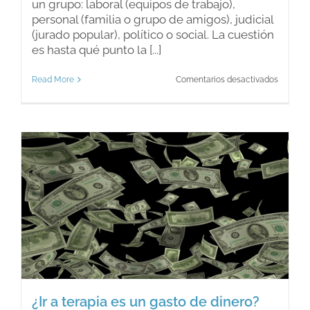
un grupo: laboral (equipos de trabajo),
personal (familia o grupo de amigos), judicial
(jurado popular), político o social. La cuestión
es hasta qué punto la [...]
en
Read More
Comentarios desactivados
Toma
de
decisio
en
grupo
¿Ir a terapia es un gasto de dinero?