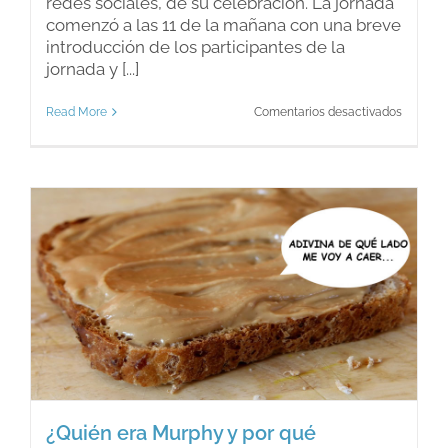
redes sociales, de su celebración. La jornada
comenzó a las 11 de la mañana con una breve
introducción de los participantes de la
jornada y [...]
en
Read More
Comentarios desactivados
Jornada
de
Introduc
a
la
práctica
de
Mindfuln
¿Quién era Murphy y por qué