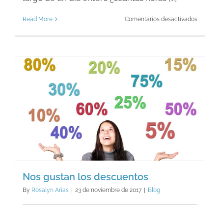
en
Read More
Comentarios desactivados
¿Ser
o
hacer?
Esa
es
la
cuestió
Nos gustan los descuentos
By
Rosalyn Arias
|
23 de noviembre de 2017
|
Blog