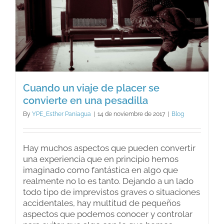
su
ley?
Cuando un viaje de placer se
convierte en una pesadilla
By
YPE_Esther Paniagua
|
14 de noviembre de 2017
|
Blog
Hay muchos aspectos que pueden convertir
una experiencia que en principio hemos
imaginado como fantástica en algo que
realmente no lo es tanto. Dejando a un lado
todo tipo de imprevistos graves o situaciones
accidentales, hay multitud de pequeños
aspectos que podemos conocer y controlar