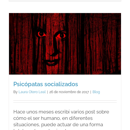
nos
trae
la
Navidad
Psicópatas socializados
By
Laura Otero Leal
|
26 de noviembre de 2017
|
Blog
Hace unos meses escribí varios post sobre
cómo el ser humano, en diferentes
situaciones, puede actuar de una forma