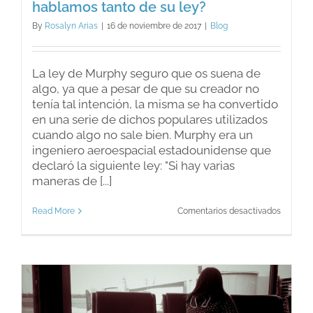
hablamos tanto de su ley?
By
Rosalyn Arias
|
16 de noviembre de 2017
|
Blog
La ley de Murphy seguro que os suena de
algo, ya que a pesar de que su creador no
tenía tal intención, la misma se ha convertido
en una serie de dichos populares utilizados
cuando algo no sale bien. Murphy era un
ingeniero aeroespacial estadounidense que
declaró la siguiente ley: "Si hay varias
maneras de [...]
en
Read More
Comentarios desactivados
¿Quién
era
Murphy
y
por
qué
hablam
tanto
de