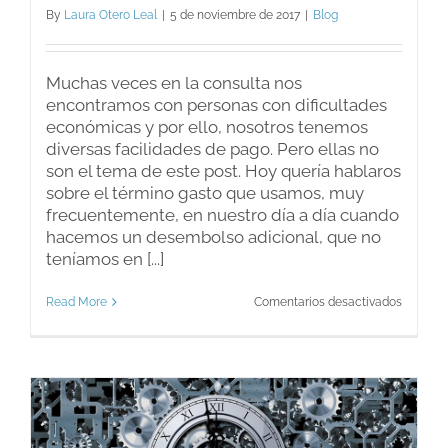
By
Laura Otero Leal
|
5 de noviembre de 2017
|
Blog
Muchas veces en la consulta nos
encontramos con personas con dificultades
económicas y por ello, nosotros tenemos
diversas facilidades de pago. Pero ellas no
son el tema de este post. Hoy quería hablaros
sobre el término gasto que usamos, muy
frecuentemente, en nuestro día a día cuando
hacemos un desembolso adicional, que no
teníamos en [...]
en
Read More
Comentarios desactivados
¿Ir
a
terapia
es
un
gasto
de
dinero?