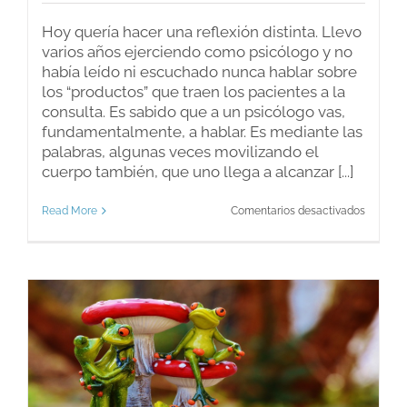
Hoy quería hacer una reflexión distinta. Llevo
varios años ejerciendo como psicólogo y no
había leído ni escuchado nunca hablar sobre
los “productos” que traen los pacientes a la
consulta. Es sabido que a un psicólogo vas,
fundamentalmente, a hablar. Es mediante las
palabras, algunas veces movilizando el
cuerpo también, que uno llega a alcanzar [...]
en
Read More
Comentarios desactivados
Los
product
de
mis
pacient