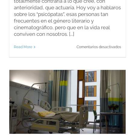
totalmente contraria a lo que cree, con
anterioridad, que actuaría. Hoy voy a hablaros
sobre los “psicópatas”, esas personas tan
frecuentes en el género literario y
cinematográfico, pero que en la vida real
conviven con nosotros. [...]
en
Read More
Comentarios desactivados
Psicópa
socializ