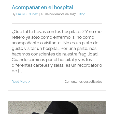
Acompañar en el hospital
By
Emilio J. Núñez
|
26 de noviembre de 2017
|
Blog
¿Qué tal te llevas con los hospitales? Y no me
refiero ya sólo como enfermo, si no como
acompañante o visitante. No es un plato de
gusto visitar un hospital. Por una parte, nos
hacemos conscientes de nuestra fragilidad.
Cuando caminas por el hospital y ves los
diferentes carteles y salas, es un recordatorio
de [...]
en
Read More
Comentarios desactivados
Acompa
en
el
hospital