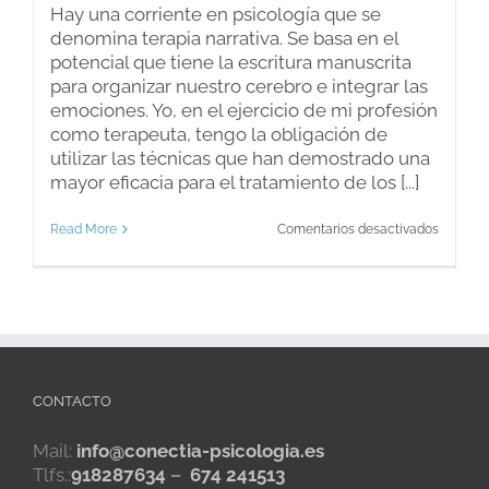
Hay una corriente en psicología que se
denomina terapia narrativa. Se basa en el
potencial que tiene la escritura manuscrita
para organizar nuestro cerebro e integrar las
emociones. Yo, en el ejercicio de mi profesión
como terapeuta, tengo la obligación de
utilizar las técnicas que han demostrado una
mayor eficacia para el tratamiento de los [...]
en
Read More
Comentarios desactivados
Escribir
una
carta.
Terapia
narrativ
CONTACTO
Mail:
info@conectia-psicologia.es
Tlfs.:
918287634
–
674 241513