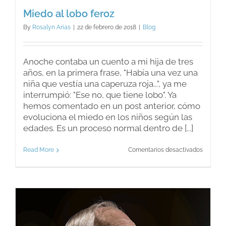
Miedo al lobo feroz
By
Rosalyn Arias
|
22 de febrero de 2018
|
Blog
Anoche contaba un cuento a mi hija de tres
años, en la primera frase, "Había una vez una
niña que vestía una caperuza roja...", ya me
interrumpió: "Ese no, que tiene lobo". Ya
hemos comentado en un post anterior, cómo
evoluciona el miedo en los niños según las
edades. Es un proceso normal dentro de [...]
en
Read More
Comentarios desactivados
Miedo
al
lobo
feroz