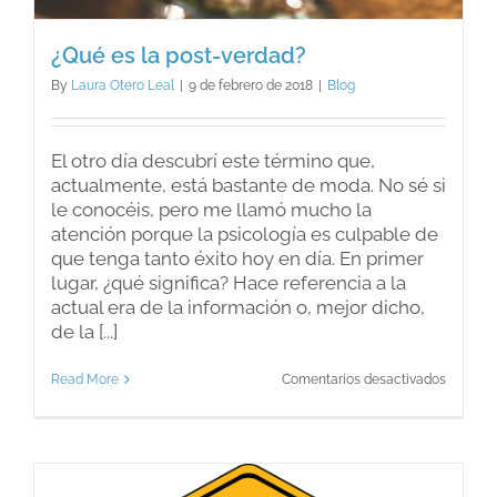
¿Qué es la post-verdad?
By
Laura Otero Leal
|
9 de febrero de 2018
|
Blog
El otro día descubrí este término que,
actualmente, está bastante de moda. No sé si
le conocéis, pero me llamó mucho la
atención porque la psicología es culpable de
que tenga tanto éxito hoy en día. En primer
lugar, ¿qué significa? Hace referencia a la
actual era de la información o, mejor dicho,
de la [...]
en
Read More
Comentarios desactivados
¿Qué
es
la
post-
verdad?