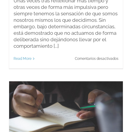
Unas veces tras reflexionar más tiempo y
otras veces de forma más impulsiva pero
siempre tenemos la sensación de que somos
nosotros mismos los que decidimos. Sin
embargo, bajo determinadas circunstancias,
está demostrado que no actuamos de forma
deliberada sino dejándonos llevar por el
comportamiento [...]
en
Read More
Comentarios desactivados
¿Somos
dueños
de
nuestra
decisio