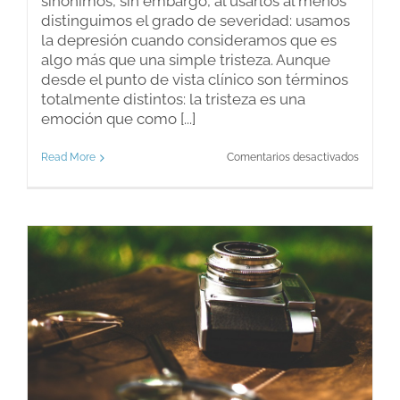
sinónimos, sin embargo, al usarlos al menos
distinguimos el grado de severidad: usamos
la depresión cuando consideramos que es
algo más que una simple tristeza. Aunque
desde el punto de vista clínico son términos
totalmente distintos: la tristeza es una
emoción que como [...]
en
Read More
Comentarios desactivados
Tristeza
o
depresi