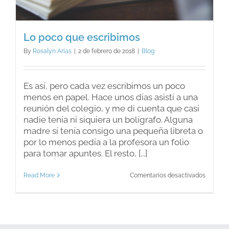
Lo poco que escribimos
By
Rosalyn Arias
|
2 de febrero de 2018
|
Blog
Es así, pero cada vez escribimos un poco
menos en papel. Hace unos días asistí a una
reunión del colegio, y me di cuenta que casi
nadie tenía ni siquiera un bolígrafo. Alguna
madre sí tenía consigo una pequeña libreta o
por lo menos pedía a la profesora un folio
para tomar apuntes. El resto, [...]
en
Read More
Comentarios desactivados
Lo
poco
que
escribi