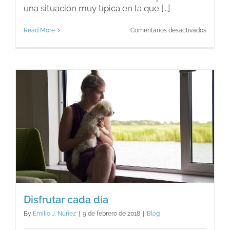
una situación muy típica en la que [...]
en
Read More
Comentarios desactivados
¿Por
qué
no
se
admiten
los
errores?
Disfrutar cada día
By
Emilio J. Núñez
|
9 de febrero de 2018
|
Blog