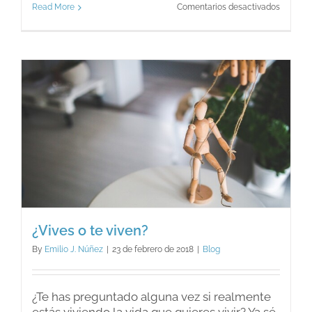
en
Read More
Comentarios desactivados
Mi
peor
enemig
¿Vives o te viven?
By
Emilio J. Núñez
|
23 de febrero de 2018
|
Blog
¿Te has preguntado alguna vez si realmente