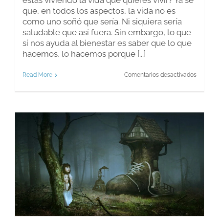
estás viviendo la vida que quieres vivir? Ya sé
que, en todos los aspectos, la vida no es
como uno soñó que sería. Ni siquiera sería
saludable que así fuera. Sin embargo, lo que
sí nos ayuda al bienestar es saber que lo que
hacemos, lo hacemos porque [...]
en
Read More
Comentarios desactivados
¿Vives
o
te
viven?