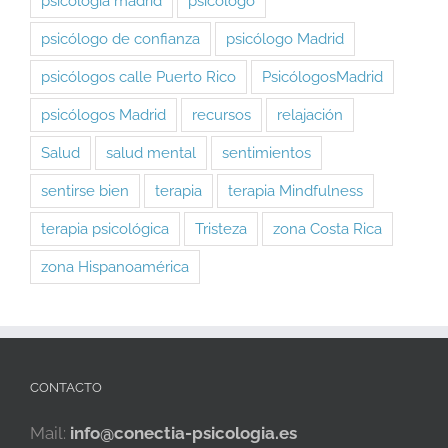
psicología madrid
psicólogo
psicólogo de confianza
psicólogo Madrid
psicólogos calle Puerto Rico
PsicólogosMadrid
psicólogos Madrid
recursos
relajación
Salud
salud mental
sentimientos
sentirse bien
terapia
terapia Mindfulness
terapia psicológica
Tristeza
zona Costa Rica
zona Hispanoamérica
CONTACTO
Mail:
info@conectia-psicologia.es