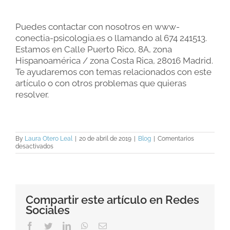
Puedes contactar con nosotros en www-
conectia-psicologia.es o llamando al 674 241513.
Estamos en Calle Puerto Rico, 8A, zona
Hispanoamérica / zona Costa Rica, 28016 Madrid.
Te ayudaremos con temas relacionados con este
artículo o con otros problemas que quieras
resolver.
By
Laura Otero Leal
|
20 de abril de 2019
|
Blog
|
Comentarios
en
desactivados
Las
personas
dependientes
emocionales.
Compartir este artículo en Redes
Sociales
Facebook
Twitter
LinkedIn
WhatsApp
Email