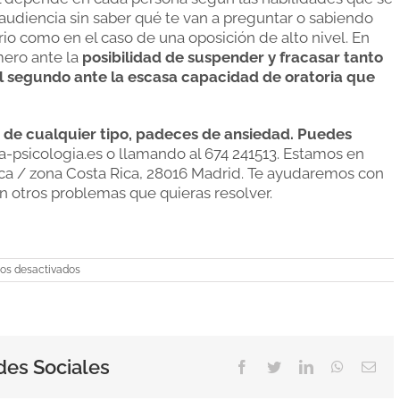
udiencia sin saber qué te van a preguntar o sabiendo
o como en el caso de una oposición de alto nivel. En
imero ante la
posibilidad de suspender y fracasar tanto
el segundo ante la escasa capacidad de oratoria que
, de cualquier tipo, padeces de ansiedad. Puedes
psicologia.es o llamando al 674 241513. Estamos en
ca / zona Costa Rica, 28016 Madrid. Te ayudaremos con
n otros problemas que quieras resolver.
en
os desactivados
Exámenes
=
Ansiedad,
¿por
qué?
des Sociales
Facebook
Twitter
LinkedIn
WhatsAp
Ema