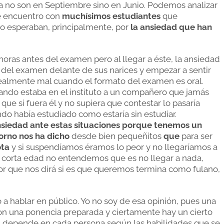
ya no son en Septiembre sino en Junio. Podemos analizar
e encuentro con
muchísimos estudiantes
que
mo esperaban, principalmente, por
la ansiedad que han
oras antes del examen pero al llegar a éste, la ansiedad
ja del examen delante de sus narices y empezar a sentir
ealmente mal cuando el formato del examen es oral.
ando estaba en el instituto a un compañero que jamás
ue si fuera él y no supiera que contestar lo pasaría
ndo había estudiado como estaría sin estudiar.
siedad ante estas situaciones porque tenemos un
orno nos ha dicho
desde bien pequeñitos
que
para ser
ota
y si suspendíamos éramos lo peor y no llegaríamos a
corta edad no entendemos que es no llegar a nada,
r que nos dirá si es que queremos termina como fulano,
a hablar en público. Yo no soy de esa opinión, pues una
on una ponencia preparada y ciertamente hay un cierto
ual depende en cada persona según las habilidades que se