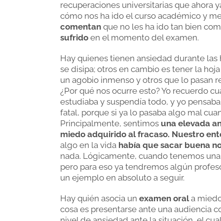
recuperaciones universitarias que ahora 
cómo nos ha ido el curso académico y m
comentan
que no les ha ido tan bien co
sufrido
en el momento del examen.
Hay quienes tienen ansiedad durante las h
se disipa; otros en cambio es tener la ho
un agobio inmenso y otros que lo pasan r
¿Por qué nos ocurre esto? Yo recuerdo cu
estudiaba y suspendía todo, y yo pensaba q
fatal, porque si ya lo pasaba algo mal cua
Principalmente, sentimos
una elevada an
miedo adquirido al fracaso.
Nuestro ent
algo en la vida
había que sacar buena n
nada. Lógicamente, cuando tenemos una 
pero para eso ya tendremos algún profeso
un ejemplo en absoluto a seguir.
Hay quién asocia un
examen oral
a miedo 
cosa es presentarse ante una audiencia c
nivel de ansiedad ante la situación, el c