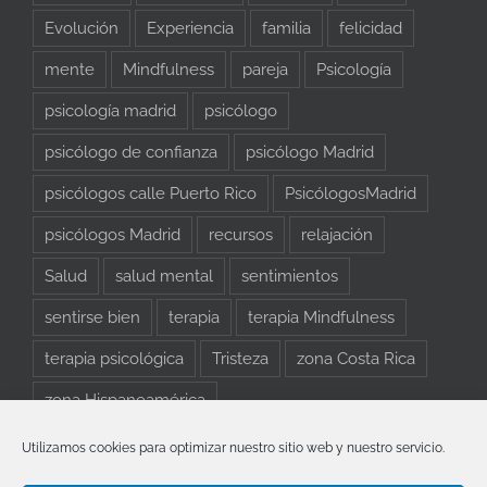
Evolución
Experiencia
familia
felicidad
mente
Mindfulness
pareja
Psicología
psicología madrid
psicólogo
psicólogo de confianza
psicólogo Madrid
psicólogos calle Puerto Rico
PsicólogosMadrid
psicólogos Madrid
recursos
relajación
Salud
salud mental
sentimientos
sentirse bien
terapia
terapia Mindfulness
terapia psicológica
Tristeza
zona Costa Rica
zona Hispanoamérica
Utilizamos cookies para optimizar nuestro sitio web y nuestro servicio.