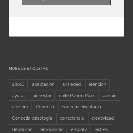
NUBE DE ETIQUETAS
28016
aceptación
ansiedad
atención
ayuda
bienestar
calle Puerto Rico
cambio
cerebro
Conectia
conectia piscología
Conectia psicología
consciencia
creatividad
depresión
emociones
empatía
estrés