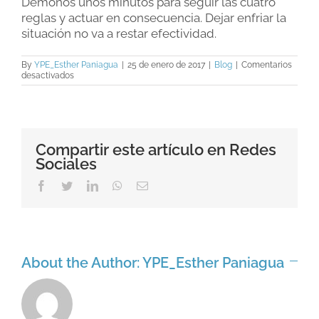
Démonos unos minutos para seguir las cuatro
reglas y actuar en consecuencia. Dejar enfriar la
situación no va a restar efectividad.
By
YPE_Esther Paniagua
|
25 de enero de 2017
|
Blog
|
Comentarios
en
desactivados
El
castigo:
¿ejecutores
o
víctimas?
Compartir este artículo en Redes
Sociales
Facebook
Twitter
LinkedIn
WhatsApp
Email
About the Author:
YPE_Esther Paniagua