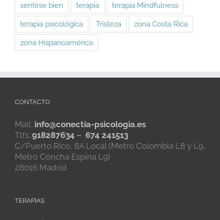
sentirse bien
terapia
terapia Mindfulness
terapia psicológica
Tristeza
zona Costa Rica
zona Hispanoamérica
CONTACTO
Mail:
info@conectia-psicologia.es
Tlfs.:
918287634
–
674 241513
C/Puerto Rico, 8A Local (Metro Colombia L8 y L9,
Metro Concha Espina L9)
28016 Madrid
TERAPIAS