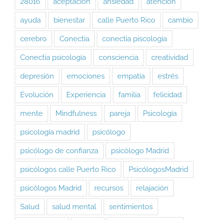
28016
aceptación
ansiedad
atención
ayuda
bienestar
calle Puerto Rico
cambio
cerebro
Conectia
conectia piscología
Conectia psicología
consciencia
creatividad
depresión
emociones
empatía
estrés
Evolución
Experiencia
familia
felicidad
mente
Mindfulness
pareja
Psicología
psicología madrid
psicólogo
psicólogo de confianza
psicólogo Madrid
psicólogos calle Puerto Rico
PsicólogosMadrid
psicólogos Madrid
recursos
relajación
Salud
salud mental
sentimientos