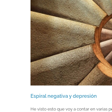
Espiral negativa y depresión
He visto esto que voy a contar en varias 