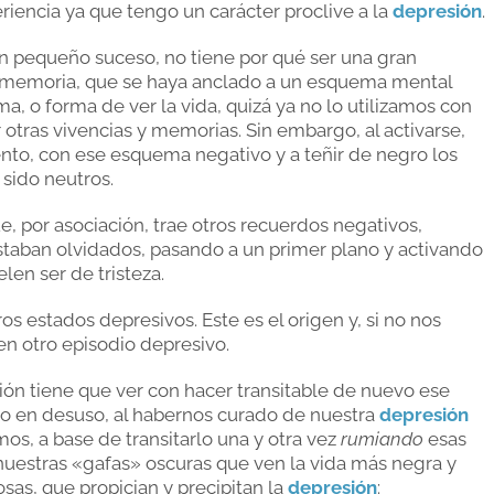
riencia ya que tengo un carácter proclive a la
depresión
.
n pequeño suceso, no tiene por qué ser una gran
ra memoria, que se haya anclado a un esquema mental
a, o forma de ver la vida, quizá ya no lo utilizamos con
otras vivencias y memorias. Sin embargo, al activarse,
nto, con ese esquema negativo y a teñir de negro los
sido neutros.
, por asociación, trae otros recuerdos negativos,
taban olvidados, pasando a un primer plano y activando
en ser de tristeza.
os estados depresivos. Este es el origen y, si no nos
 otro episodio depresivo.
ón tiene que ver con hacer transitable de nuevo ese
do en desuso, al habernos curado de nuestra
depresión
mos, a base de transitarlo una y otra vez
rumiando
esas
 nuestras «gafas» oscuras que ven la vida más negra y
osas, que propician y precipitan la
depresión
: