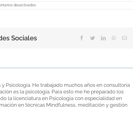
en
ntarios desactivados
Espiral
negativa
y
depresión
des Sociales
Facebook
Twitter
LinkedIn
WhatsAp
Ema
s y Psicología. He trabajado muchos años en consultoría
ación es la psicología. Para esto me he preparado los
do la licenciatura en Psicología con especialidad en
rmación en técnicas Mindfulness, meditación y gestión