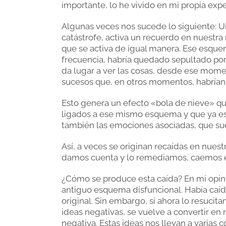
importante, lo he vivido en mi propia expe
Algunas veces nos sucede lo siguiente: U
catástrofe, activa un recuerdo en nuest
que se activa de igual manera. Ese esquem
frecuencia, habría quedado sepultado por 
da lugar a ver las cosas, desde ese mome
sucesos que, en otros momentos, habrían 
Esto genera un efecto «bola de nieve» que
ligados a ese mismo esquema y que ya es
también las emociones asociadas, que suel
Así, a veces se originan recaídas en nuestr
damos cuenta y lo remediamos, caemos en
¿Cómo se produce esta caída? En mi opini
antiguo esquema disfuncional. Había caí
original. Sin embargo, si ahora lo resucita
ideas negativas, se vuelve a convertir en
negativa. Estas ideas nos llevan a varias c