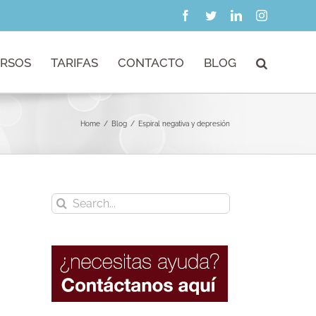
Facebook
Twitter
LinkedIn
Instagram
RSOS
TARIFAS
CONTACTO
BLOG
Home
/
Blog
/
Espiral negativa y depresión
Search
for: