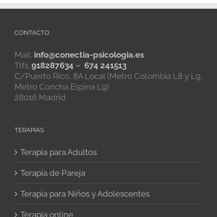
CONTACTO
Mail:
info@conectia-psicologia.es
Tlfs.:
918287634
–
674 241513
C/Puerto Rico, 8A Local (Metro Colombia L8 y L9,
Metro Concha Espina L9)
28016 Madrid
TERAPIAS
Terapia para Adultos
Terapia de Pareja
Terapia para Niños y Adolescentes
Terapia online