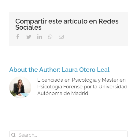
de
un
psicólogo
forense
Compartir este artículo en Redes
en
Sociales
un
juicio
Facebook
Twitter
LinkedIn
WhatsApp
Email
About the Author:
Laura Otero Leal
Licenciada en Psicología y Máster en
Psicología Forense por la Universidad
Autónoma de Madrid.
Search