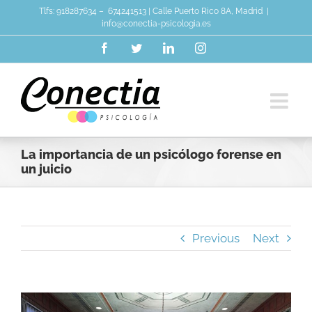
Skip
Tlfs:
918287634
–
674241513
| Calle Puerto Rico 8A, Madrid
|
to
info@conectia-psicologia.es
content
Facebook
Twitter
LinkedIn
Instagram
La importancia de un psicólogo forense en
un juicio
Previous
Next
View