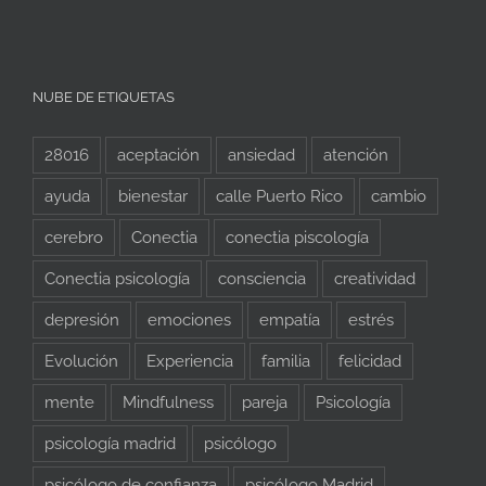
NUBE DE ETIQUETAS
28016
aceptación
ansiedad
atención
ayuda
bienestar
calle Puerto Rico
cambio
cerebro
Conectia
conectia piscología
Conectia psicología
consciencia
creatividad
depresión
emociones
empatía
estrés
Evolución
Experiencia
familia
felicidad
mente
Mindfulness
pareja
Psicología
psicología madrid
psicólogo
psicólogo de confianza
psicólogo Madrid