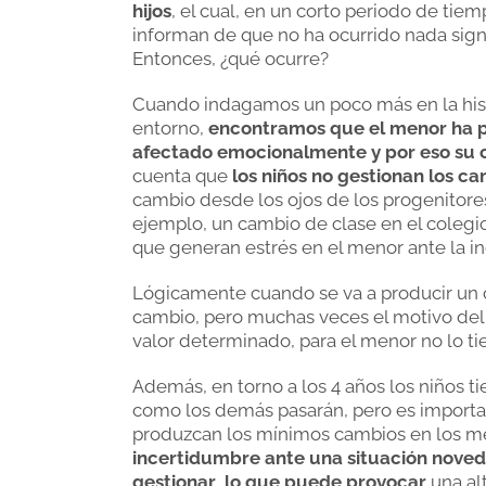
hijos
, el cual, en un corto periodo de tie
informan de que no ha ocurrido nada signi
Entonces, ¿qué ocurre?
Cuando indagamos un poco más en la histo
entorno,
encontramos que el menor ha p
afectado emocionalmente y por eso su
cuenta que
los niños no gestionan los c
cambio desde los ojos de los progenitore
ejemplo, un cambio de clase en el colegio
que generan estrés en el menor ante la i
Lógicamente cuando se va a producir un 
cambio, pero muchas veces el motivo del 
valor determinado, para el menor no lo ti
Además, en torno a los 4 años los niños 
como los demás pasarán, pero es importan
produzcan los mínimos cambios en los me
incertidumbre ante una situación noved
gestionar
,
lo que puede provocar
una al