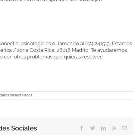
nectia-psicologia.es o llamando al 674 241513. Estamos
érica / zona Costa Rica, 28016 Madrid. Te ayudaremos
o con otros problemas que quieras resolver.
en
arios desactivados
Miedo
a
los
cambios
en
la
des Sociales
infancia.
Facebook
Twitter
LinkedIn
WhatsAp
Ema