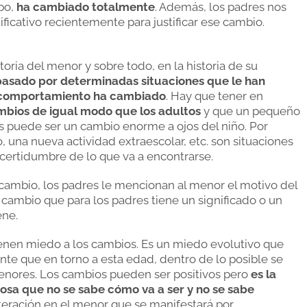
mpo,
ha cambiado totalmente
. Además, los padres nos
ficativo recientemente para justificar ese cambio.
ria del menor y sobre todo, en la historia de su
asado por determinadas situaciones que le han
 comportamiento ha cambiado
. Hay que tener en
ambios de igual modo que los adultos
y que un pequeño
s puede ser un cambio enorme a ojos del niño. Por
, una nueva actividad extraescolar, etc. son situaciones
ncertidumbre de lo que va a encontrarse.
cambio, los padres le mencionan al menor el motivo del
cambio que para los padres tiene un significado o un
ene.
tienen miedo a los cambios. Es un miedo evolutivo que
te que en torno a esta edad, dentro de lo posible se
nores. Los cambios pueden ser positivos pero
es la
osa que no se sabe cómo va a ser y no se sabe
teración en el menor que se manifestará por