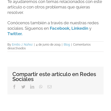
Te ayudaremos con temas relacionados con este
artículo o con otros problemas que quieras
resolver.
Conócenos también a través de nuestras redes
sociales. Síguenos en
Facebook
,
Linkedin
y
Twitter.
By
Emilio J. Núñez
|
4 de junio de 2019
|
Blog
|
Comentarios
en
desactivados
Mudanzas
y
cambios
de
vivienda
Compartir este artículo en Redes
Sociales
Facebook
Twitter
LinkedIn
WhatsApp
Email