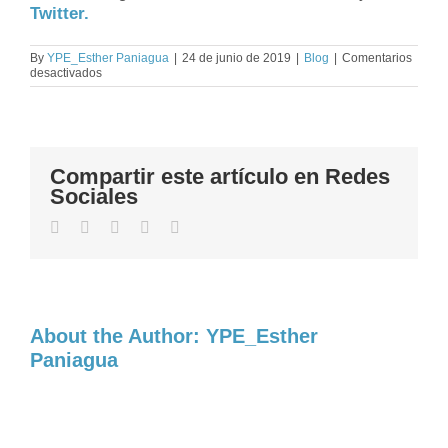
Twitter.
By
YPE_Esther Paniagua
|
24 de junio de 2019
|
Blog
|
Comentarios
en
desactivados
Autoestima:
¿alta
o
estable?
Compartir este artículo en Redes
Sociales
Facebook
Twitter
LinkedIn
WhatsApp
Email
About the Author:
YPE_Esther
Paniagua