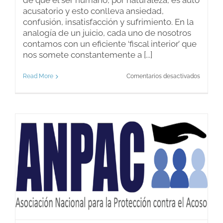
de que el ser humano, por naturaleza, es auto
acusatorio y esto conlleva ansiedad,
confusión, insatisfacción y sufrimiento. En la
analogía de un juicio, cada uno de nosotros
contamos con un eficiente ‘fiscal interior’ que
nos somete constantemente a [...]
en
Read More
Comentarios desactivados
Terapia
basada
en
un
juicio