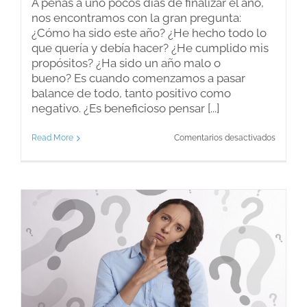
A penas a uno pocos días de finalizar el año,
nos encontramos con la gran pregunta:
¿Cómo ha sido este año? ¿He hecho todo lo
que quería y debía hacer? ¿He cumplido mis
propósitos? ¿Ha sido un año malo o
bueno? Es cuando comenzamos a pasar
balance de todo, tanto positivo como
negativo. ¿Es beneficioso pensar [...]
en
Read More
Comentarios desactivados
¿Cómo
termina
nuestro
año?