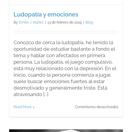
Ludopatía y emociones
By
Emilio J. Núñez
|
13 de febrero de 2019
|
Blog
Conozco de cerca la ludopatía, he tenido la
oportunidad de estudiar bastante a fondo el
tema y hablar con afectados en primera
persona. La ludopatía, el juego compulsivo,
está muy relacionado con la depresión. En el
inicio, cuando la persona comienza a jugar,
suele buscar emociones fuertes al estar
desmotivado y generalmente triste. Está
atravesando [...]
en
Read More
Comentarios desactivados
Ludopat
y
emocio