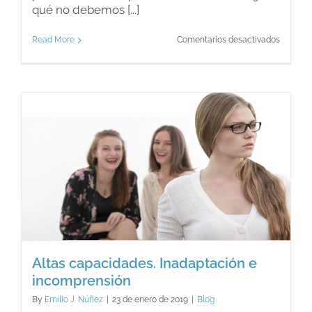
qué no debemos [...]
en
Read More
Comentarios desactivados
Lo
modern
y
la
memori
Altas capacidades. Inadaptación e
incomprensión
By
Emilio J. Núñez
|
23 de enero de 2019
|
Blog