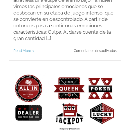
atraviesa una etapa de ánimo bajo. También
vimos las principales emociones que se
desbocan en su etapa de juego intenso, que
se convierte en descontrolado. A partir de
entonces pasa a sentir unas emociones
características: Culpa. Al darse cuenta de la
gran cantidad [...]
en
Read More
Comentarios desactivados
Ludopat
y
emocion
Parte
II