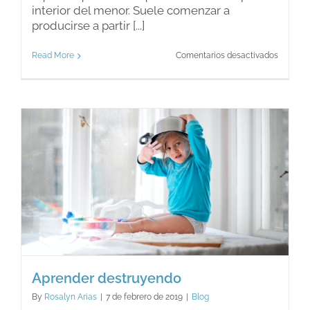
interior del menor. Suele comenzar a
producirse a partir [...]
en
Read More
Comentarios desactivados
¿Qué
es
la
encopre
Aprender destruyendo
By
Rosalyn Arias
|
7 de febrero de 2019
|
Blog