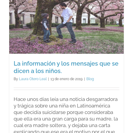
La información y los mensajes que se
dicen a los niños.
By
Laura Otero Leal
|
13 de enero de 2019
|
Blog
Hace unos días leía una noticia desgarradora
y trágica sobre una niña en Latinoamérica
que decidía suicidarse porque consideraba
que ella era una gran carga para su madre, la
cual era madre soltera, y dejaba una carta
explicando que ese era el motivo por el que