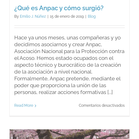
¿Qué es Anpac y cómo surgió?
By
Emilio J. Núñez
|
15 de enero de 2019
|
Blog
Hace ya unos meses, unas compañeras y yo
decidimos asociarnos y crear Anpac,
Asociación Nacional para la Protección contra
el Acoso. Hemos estado ocupados con el
aspecto técnico y burocrático de la creación
de la asociación a nivel nacional.
Formalmente, Anpac pretende, mediante el
poder que proporciona la unión de las
personas, realizar acciones formativas [...]
en
Read More
Comentarios desactivados
¿Qué
es
Anpac
y
cómo
surgió?