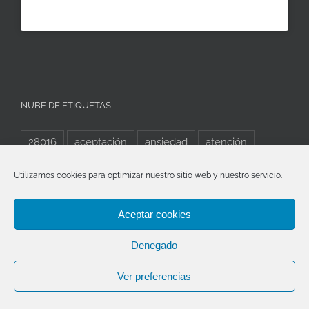
NUBE DE ETIQUETAS
28016
aceptación
ansiedad
atención
ayuda
bienestar
calle Puerto Rico
cambio
Utilizamos cookies para optimizar nuestro sitio web y nuestro servicio.
cerebro
Conectia
conectia piscología
Aceptar cookies
Conectia psicología
consciencia
creatividad
Denegado
depresión
emociones
empatía
estrés
Evolución
Experiencia
familia
felicidad
Ver preferencias
mente
Mindfulness
pareja
Psicología