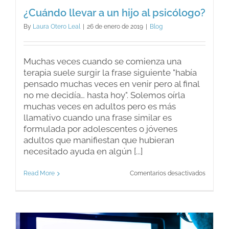
¿Cuándo llevar a un hijo al psicólogo?
By
Laura Otero Leal
|
26 de enero de 2019
|
Blog
Muchas veces cuando se comienza una
terapia suele surgir la frase siguiente "había
pensado muchas veces en venir pero al final
no me decidía… hasta hoy". Solemos oírla
muchas veces en adultos pero es más
llamativo cuando una frase similar es
formulada por adolescentes o jóvenes
adultos que manifiestan que hubieran
necesitado ayuda en algún [...]
en
Read More
Comentarios desactivados
¿Cuánd
llevar
a
un
hijo
al
psicólo