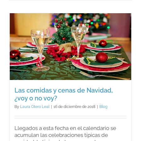
encont
la
solución
a
los
problem
Las comidas y cenas de Navidad,
¿voy o no voy?
By
Laura Otero Leal
|
16 de diciembre de 2018
|
Blog
Llegados a esta fecha en el calendario se
acumulan las celebraciones típicas de