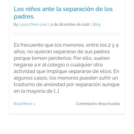
Los niños ante la separación de los
padres.
By
Laura Otero Leal
|
5 de diciembre de 2018
|
Blog
Es frecuente que los menores, entre los 2 y 4
años, no quieran separarse de sus padres
porque temen perderlos. Por ello, suelen
negarse a ir al colegio o cualquier otra
actividad que implique separarse de ellos. En
algunos casos, los menores pueden sufrir un
trastorno de ansiedad por separación aunque
en la mayoría de [...]
en
Read More
Comentarios desactivados
Los
niños
ante
la
separac
de