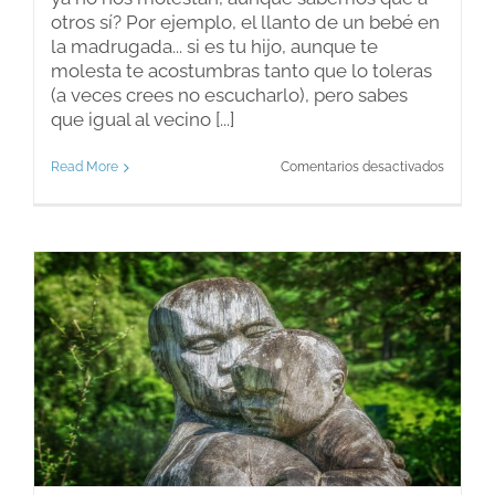
otros sí? Por ejemplo, el llanto de un bebé en
la madrugada... si es tu hijo, aunque te
molesta te acostumbras tanto que lo toleras
(a veces crees no escucharlo), pero sabes
que igual al vecino [...]
en
Read More
Comentarios desactivados
A
ruidos
necios…
¿Oídos
sordos?