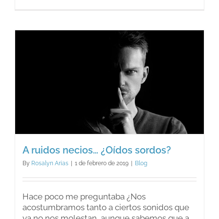
Depend
emocion
A ruidos necios… ¿Oídos sordos?
By
Rosalyn Arias
|
1 de febrero de 2019
|
Blog
Hace poco me preguntaba ¿Nos
acostumbramos tanto a ciertos sonidos que
ya no nos molestan, aunque sabemos que a