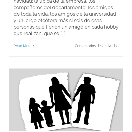
navidad: la típica de la empresa, los
compañeros del departamento, los amigos
de toda la vida, los amigos de la universidad
y un largo etcétera más si sois de esas
personas que tienen un amigo en cada hobby
que realizan, que se [...]
en
Read More
Comentarios desactivados
Las
comida
y
cenas
de
Navidad
¿voy
o
no
voy?