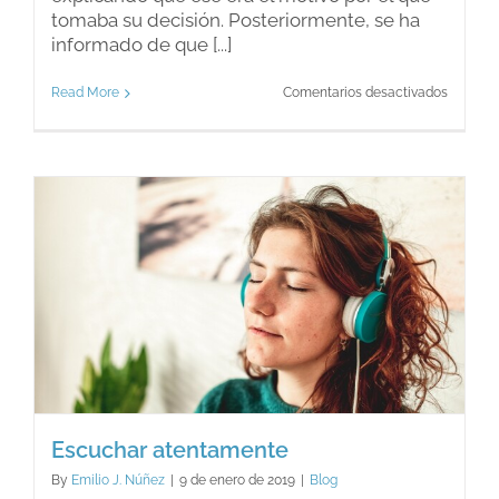
tomaba su decisión. Posteriormente, se ha
informado de que [...]
en
Read More
Comentarios desactivados
La
informa
y
los
mensaj
que
se
dicen
a
los
niños.
Escuchar atentamente
By
Emilio J. Núñez
|
9 de enero de 2019
|
Blog