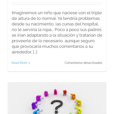
Imaginemos un niño que naciese con el triple
de altura de lo normal. Ya tendría problemas
desde su nacimiento, las cunas del hospital,
no le serviría la ropa... Poco a poco sus padres
se irían adaptando a la situación y tratarían de
proveerle de lo necesario, aunque seguro
que provocaría muchos comentarios a su
alrededor. [...]
en
Read More
Comentarios desactivados
Altas
capacid
Inadapt
e
incompr