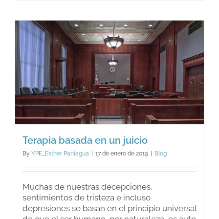
de
los
padres.
Terapia basada en un juicio
By
YPE_Esther Paniagua
|
17 de enero de 2019
|
Blog
Muchas de nuestras decepciones,
sentimientos de tristeza e incluso
depresiones se basan en el principio universal