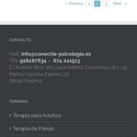
los
Previous
1
2
3
Next
padres.
CONTACTO
Mail:
info@conectia-psicologia.es
Tlfs.:
918287634
–
674 241513
C/Puerto Rico, 8A Local (Metro Colombia L8 y L9,
Metro Concha Espina L9)
28016 Madrid
TERAPIAS
Terapia para Adultos
Terapia de Pareja